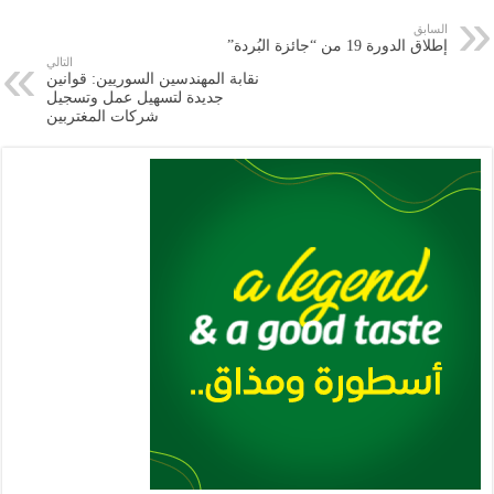
e
l
a
s
er
oo
y
السابق
إطلاق الدورة 19 من “جائزة البُردة”
m
A
k
Li
التالي
نقابة المهندسين السوريين: قوانين
p
n
جديدة لتسهيل عمل وتسجيل
شركات المغتربين
p
k