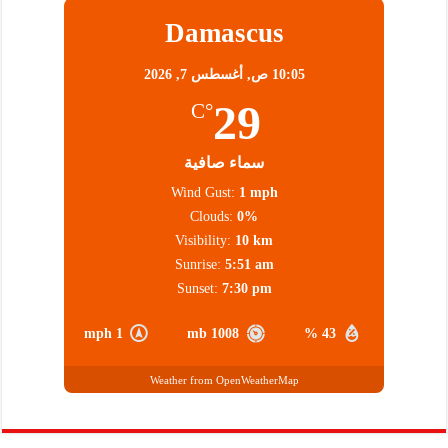
Damascus
10:05 ص,
أغسطس 7, 2026
29
°C
سماء صافية
Wind Gust:
1 mph
Clouds:
0%
Visibility:
10 km
Sunrise:
5:51 am
Sunset:
7:30 pm
1 mph
1008 mb
43 %
Weather from OpenWeatherMap