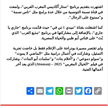
اشتهرت بتقديم برنامج “ستار أكاديمي المغرب العربي”، ولمعت
في قناة نسمة التونسية من خلال عدة برامج مثل “ناس نسمة”
و”ممنوع على الرجال”.
كما اشتغلت بقناة “ميدي 1 تي في” حيث قدّمت برنامج “جاري يا
جاري”، بالإضافة إلى مشاركتها في برنامج “مذيع العرب” الذي
بُث* على قناتي أبو ظبي والحياة المصرية.
ولم تقتصر مسيرة بودراجة على الإعلام فقط بل خاضت تجربة
التمثيل، وشاركت في أعمال درامية مثل “الماضي لا يموت”
و”سولو دموعي”، و”أحلام بنات” و”سلمات أبو البنات”، وشاركت
في فيلم “الخيال المغربي” 2025 – (Atoman) الذي يعد آخر
أعمالها الفنية.
S
E
Te
W
P
T
F
C
h
m
le
h
ri
wi
ac
o
ar
ai
gr
at
nt
tt
eb
p