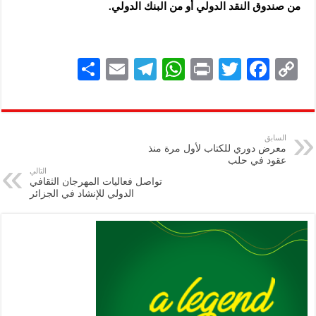
من صندوق النقد الدولي أو من البنك الدولي.
S
E
Te
W
P
T
F
C
h
m
le
h
ri
wi
ac
o
ar
ai
gr
at
nt
tt
eb
p
e
l
a
s
er
oo
y
السابق
معرض دوري للكتاب لأول مرة منذ
m
A
k
Li
عقود في حلب
التالي
p
n
تواصل فعاليات المهرجان الثقافي
الدولي للإنشاد في الجزائر
p
k