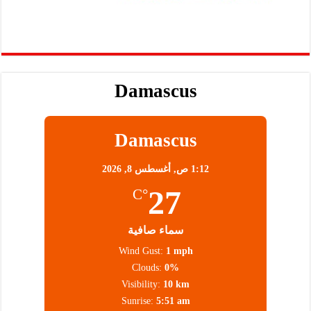
Damascus
Damascus
1:12 ص,
أغسطس 8, 2026
27
°C
سماء صافية
Wind Gust:
1 mph
Clouds:
0%
Visibility:
10 km
Sunrise:
5:51 am