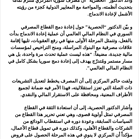
وأكد الدكتور “الحصرية” أن مصرف سوريا المركزي ملتزم تماماً
بتحديث أنظمته، والمواءمة مع المعايير الدولية كجزء من رؤيته
الأشمل لإعادة الاندماج.
و بيّن الدكتور “الحصرية” حول إعادة دمج القطاع المصرفي
السوري في النظام المالي العالمي أن عملية إعادة الاندماج بدأت
بالفعل، وتتمثل المرحلة الأولى منها في رفع العقوبات، تليها إقامة
علاقات مصرفية مع البنوك المراسلة، ومنح التراخيص لمؤسسات
مالية جديدة، مضيفاً: “هذه ليست عملية تحدث مرة واحدة، بل هي
مسار مستمر ومُتدرّج يهدف إلى إعادة دمج سوريا بشكل كامل في
النظام المالي العالمي”.
ولفت حاكم المركزي إلى أن المصرف يخطط لتعديل التشريعات
ذات الصلة التي تعزز استقلاليته، فهذا الأمر فيه ضمانة لجميع
الأطراف المعنية، ومحافظة على الاستقرار المالي والنقدي.
وأشار الدكتور الحصرية، إلى أن استعادة الثقة في القطاع
المصرفي تمثل أولوية قصوى، وهي تعني تحرير هذا القطاع من
السياسات السابقة، وعودة دوره في استقطاب الودائع من
الشركات والقطاع الأهلي، وكذلك دوره في تمويل قطاع الأعمال،
مؤكداً أن المركزي لا ينوي في هذه المرحلة الحصول على قروض