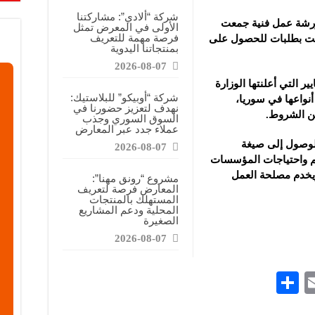
شركة “ألادي”: مشاركتنا
ورشة عمل فنية جمعت
الأولى في المعرض تمثل
فرصة مهمة للتعريف
مت بطلبات للحصول على
بمنتجاتنا اليدوية
2026-08-07
 التي أعلنتها الوزارة
شركة “أوبيكو” للبلاستيك:
نواعها في سوريا،
نهدف لتعزيز حضورنا في
ن الشروط.
السوق السوري وجذب
عملاء جدد عبر المعارض
لوصول إلى صيغة
2026-08-07
يم واحتياجات المؤسسات
 ويخدم مصلحة العمل
مشروع “رونق مهنا”:
المعارض فرصة لتعريف
المستهلك بالمنتجات
المحلية ودعم المشاريع
الصغيرة
2026-08-07
S
E
h
m