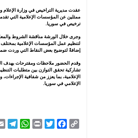
عقدت مديرية التراخيص في وزارة الإعلام 
ممثلين عن المؤسسات الإعلامية التي تقد
ترخيص
في سوريا.
وجرى خلال الورشة مناقشة الشروط والمعايير
لتنظيم عمل المؤسسات الإعلامية بمختلف أ
إضافةً لتوضيح بعض النقاط التي وردت ضم
وقدم الحضور ملاحظات ومقترحات بهدف ا
تشاركية تحقق التوازن بين متطلبات التنظ
الإعلامية، بما يعزز من شفافية الإجراءات،
الإعلامي في سوريا.
Te
W
P
T
F
C
le
h
ri
wi
ac
o