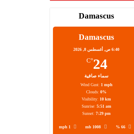
Damascus
Damascus
6:40 ص,
أغسطس 8, 2026
24
°C
سماء صافية
Wind Gust:
1 mph
Clouds:
0%
Visibility:
10 km
Sunrise:
5:51 am
Sunset:
7:29 pm
1 mph
1008 mb
66 %