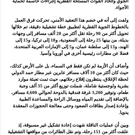
الجوي واتخاذ القوات المسلحة القطرية إجراءات حاسمة لحماية
الأجواء.
ولفت إلى أنه في خضم هذا التعقيد الأمني، تحركت فرق العمل
بالخطوط الجوية القطرية لتطبيق خطة تشغيلية دقيقة، تم خلالها
تحويل أكثر من 90 رحلة تقل أكثر من 20 ألف مسافر إلى وجهات
بديلة، من بينها 25 رحلة إلى السعودية، و18 إلى تركيا، و15 إلى
الهند، و13 إلى سلطنة عمان، و5 إلى الإمارات العربية المتحدة،
فضلا عن مطارات رئيسية أخرى في أوروبا وآسيا.
وأضاف أن الأزمة لم تكن فقط في السماء، بل على الأرض كذلك،
حيث كان أكثر من 10 آلاف مسافر عابرين عبر مطار حمد الدولي
لحظة الإغلاق، ينتظرون إقلاع رحلاتهم، حيث تمت تعبئة موارد
بشرية ولوجستية شاملة، شملت توزيع أكثر من 35 ألف وجبة
طعام، وتوفير 3,200 غرفة فندقية بالدوحة لحوالي 4,600 مسافر،
بالإضافة إلى تقديم المياه ووسائل الراحة والمساعدة الطبية
وإعادة إصدار بطاقات الصعود وحتى معالجة الحجوزات المعقدة
يدويا.
وبين أن عمليات الناقلة شهدت إعادة تشكيل غير مسبوقة، إذ
علقت أكثر من 151 رحلة، وتم نقل الطائرات من مواقعها التشغيلية