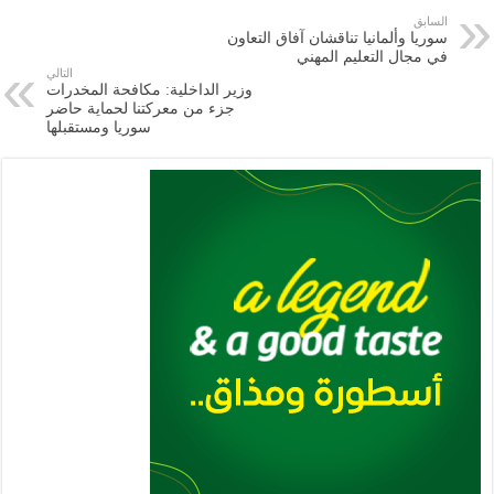
e
l
a
s
er
oo
y
السابق
سوريا وألمانيا تناقشان آفاق التعاون
m
A
k
Li
في مجال التعليم المهني
التالي
p
n
وزير الداخلية: مكافحة المخدرات
جزء من معركتنا لحماية حاضر
p
k
سوريا ومستقبلها