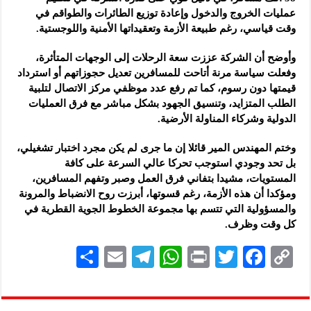
عمليات الخروج والدخول وإعادة توزيع الطائرات والطواقم في
وقت قياسي، رغم طبيعة الأزمة وتعقيداتها الأمنية واللوجستية.
وأوضح أن الشركة عززت سعة الرحلات إلى الوجهات المتأثرة،
وفعلت سياسة مرنة أتاحت للمسافرين تعديل حجوزاتهم أو استرداد
قيمتها دون رسوم، كما تم رفع عدد موظفي مركز الاتصال لتلبية
الطلب المتزايد، وتنسيق الجهود بشكل مباشر مع فرق العمليات
الدولية وشركاء المناولة الأرضية.
وختم المهندس المير قائلا إن ما جرى لم يكن مجرد اختبار تشغيلي،
بل تحد وجودي استوجب تحركا عالي السرعة على كافة
المستويات، مشيدا بتفاني فرق العمل وصبر وتفهم المسافرين،
ومؤكدا أن هذه الأزمة، رغم قسوتها، أبرزت روح الانضباط والمرونة
والمسؤولية التي تتسم بها مجموعة الخطوط الجوية القطرية في
كل وقت وظرف.
S
E
Te
W
P
T
F
C
h
m
le
h
ri
wi
ac
o
ar
ai
gr
at
nt
tt
eb
p