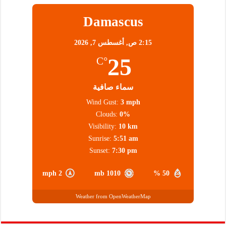
Damascus
2:15 ص,
أغسطس 7, 2026
25
°C
سماء صافية
Wind Gust:
3 mph
Clouds:
0%
Visibility:
10 km
Sunrise:
5:51 am
Sunset:
7:30 pm
2 mph
1010 mb
50 %
Weather from OpenWeatherMap