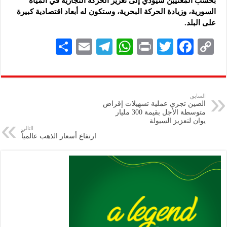
بحسب المعنيين سيؤدي إلى تعزيز الحركة التجارية في المياه
السورية، وزيادة الحركة البحرية، وستكون له أبعاد اقتصادية كبيرة
على البلد.
S
E
Te
W
P
T
F
C
h
m
le
h
ri
wi
ac
o
ar
ai
gr
at
nt
tt
eb
p
e
l
a
s
er
oo
y
السابق
الصين تجري عملية تسهيلات إقراض
m
A
k
Li
متوسطة الأجل بقيمة 300 مليار
يوان لتعزيز السيولة
p
n
التالي
ارتفاع أسعار الذهب عالمياً
p
k