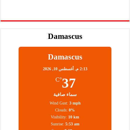
Damascus
Damascus
2:13 م,
أغسطس 10, 2026
37
°C
سماء صافية
Wind Gust:
3 mph
Clouds:
0%
Visibility:
10 km
Sunrise:
5:53 am