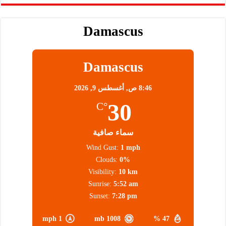
Damascus
Damascus
8:46 ص,
أغسطس 9, 2026
30
°C
سماء صافية
Wind Gust:
1 mph
Clouds:
0%
Visibility:
10 km
Sunrise:
5:52 am
Sunset:
7:28 pm
1 mph
1008 mb
47 %