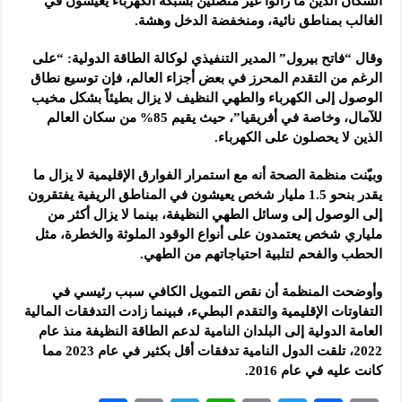
السكان الذين ما زالوا غير متصلين بشبكة الكهرباء يعيشون في
الغالب بمناطق نائية، ومنخفضة الدخل وهشة.
وقال “فاتح بيرول” المدير التنفيذي لوكالة الطاقة الدولية: “على
الرغم من التقدم المحرز في بعض أجزاء العالم، فإن توسيع نطاق
الوصول إلى الكهرباء والطهي النظيف لا يزال بطيئاً بشكل مخيب
للآمال، وخاصة في أفريقيا”، حيث يقيم 85% من سكان العالم
الذين لا يحصلون على الكهرباء.
وبيّنت منظمة الصحة أنه مع استمرار الفوارق الإقليمية لا يزال ما
يقدر بنحو 1.5 مليار شخص يعيشون في المناطق الريفية يفتقرون
إلى الوصول إلى وسائل الطهي النظيفة، بينما لا يزال أكثر من
ملياري شخص يعتمدون على أنواع الوقود الملوثة والخطرة، مثل
الحطب والفحم لتلبية احتياجاتهم من الطهي.
وأوضحت المنظمة أن نقص التمويل الكافي سبب رئيسي في
التفاوتات الإقليمية والتقدم البطيء، فبينما زادت التدفقات المالية
العامة الدولية إلى البلدان النامية لدعم الطاقة النظيفة منذ عام
2022، تلقت الدول النامية تدفقات أقل بكثير في عام 2023 مما
كانت عليه في عام 2016.