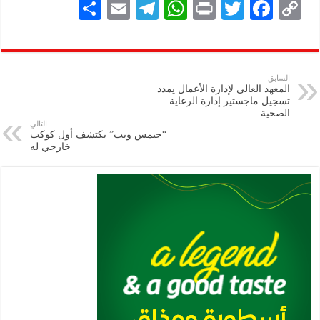
S
E
Te
W
P
T
F
C
h
m
le
h
ri
wi
ac
o
ar
ai
gr
at
nt
tt
eb
p
e
l
a
s
er
oo
y
السابق
المعهد العالي لإدارة الأعمال يمدد
m
A
k
Li
تسجيل ماجستير إدارة الرعاية
الصحية
p
n
التالي
“جيمس ويب” يكتشف أول كوكب
p
k
خارجي له