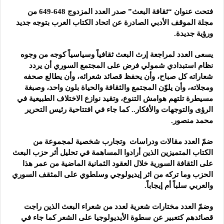
فتحت عنوان “ثقافة البعث” صدر العدد المزدوج 648-649 من
مجلة الموقف الأدبي الصادرة عن اتحاد الكتاب العرب بتوجه جديد
ورؤية جديدة.
يسعى العدد لمراجعة إرث البعث ثقافياً وسياسياً كوجه من وجوه
نظام استبدادي شمولي فرض على المجتمع السوري أن يردد
شعاراته كل صباح، وأن يحفظ قصائد شعرائه، وأن يطالع صحفه
ومجلاته، وأن يلوّن المجتمع والثقافة والحياة بلون واحد، وصبغة
مسيطرة تلتهم هوامش التنوع، وتقيد نوازع الاختلاف الطبيعية في
الرؤى والتوجهات والأفكار.. كما جاء في افتتاحية رئيس التحرير
محمد منصور.
ضمّ العدد مقالات ودراسات وتجارب شخصية لمجموعة من
الكتاب المتميزين الذين أرادوا المساهمة في تحليل أثر حزب البعث
على الثقافة السورية خلال العقود الثمانية الماضية من عمر هذا
الحزب وما تركه من اثر إيديولوجي وسلطوي على المثقف السوري
والعربي سلباً أم إيجاباً.
وضمّ العدد مختارات شعرية لعدد من شعراء البعث الذين راجت
قصائدهم كتعبير عن سطوة الأيديولوجيا على الشعر كما جاء في