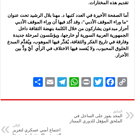
تقديم هذه المختارات.
أما الصفحة الأخيرة في العدد كتبها د. مهنا بلال الرشيد تحت عنوان
“ما وراء الموقف الأدبي”، وقد أكد فيها أن وراء الموقف الأدبي
أحرار مبدعون يشاركون من خلال الكلمة بنهضة الثقافة داخل
الجمهورية العربية السورية أو خارجها، ويؤسّسون لمرحلة جديدة
وفارقة في تاريخ الفكر والثقافة، يُقدَّر فيها الموهوب، ويُقدَّم المبدع
الخلوق المحبوب، ولا يُفسد فيها الاختلاف في الرأي أيّ ودٍّ بين
الأحرار.
S
E
Te
W
P
T
F
C
h
m
le
h
ri
wi
ac
o
ar
ai
gr
at
nt
tt
eb
p
e
l
a
s
er
oo
y
السابق
المجد يفوز على الساحل في
m
A
k
Li
الملحق المؤهل للدوري الممتاز
التالي
p
n
اجتماع أمني عسكري لتعزيز