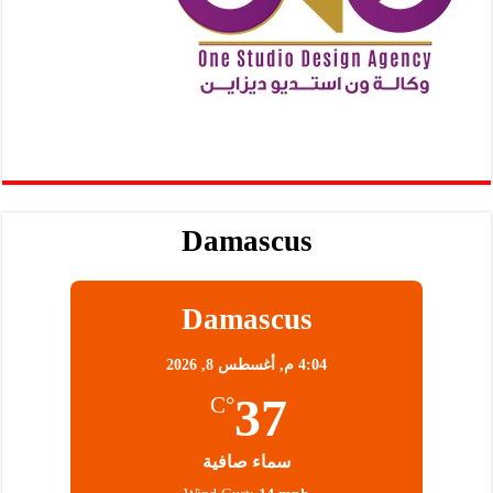
Damascus
Damascus
4:04 م,
أغسطس 8, 2026
37
°C
سماء صافية