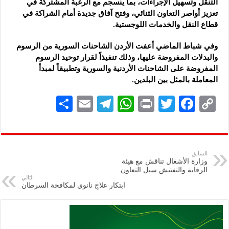
التنقل وتسهيل الإجراءات، بما ينسجم مع الرغبة المشتركة في
تعزيز أواصر التعاون الثنائي، وفتح آفاق جديدة أمام الشراكة في
قطاع النقل والخدمات اللوجستية.
وفي شباط الماضي أعفت الأردن الشاحنات السورية من الرسوم
والبدلات المفروضة عليها، وذلك تنفيذاً لقرار توحيد الرسوم
المفروضة على الشاحنات الأردنية والسورية وتطبيقاً لمبدأ
المعاملة بالمثل بين البلدين.
S
E
Te
W
P
T
F
C
h
m
le
h
ri
wi
ac
o
ar
ai
gr
at
nt
tt
eb
p
e
l
a
s
er
oo
y
السابق
وزارة الأشغال تناقش مع هيئة
m
A
k
Li
الرقابة والتفتيش سبل التعاون
التالي
p
n
ابتكار علاج نانوي لمكافحة السرطان
p
k