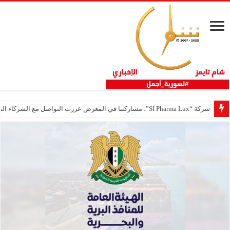
شركة “SI Pharma Lux”: مشاركتنا في المعرض عززت التواصل مع الشركاء المحليين والدوليين