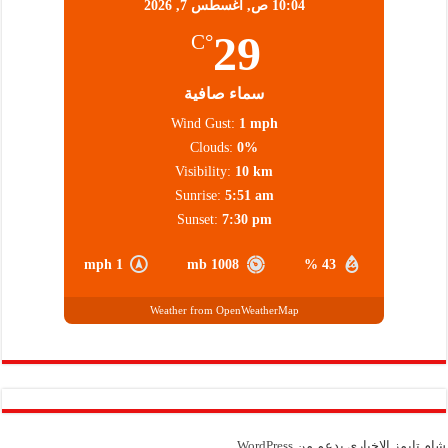
10:04 ص,
أغسطس 7, 2026
29
°C
سماء صافية
Wind Gust:
1 mph
Clouds:
0%
Visibility:
10 km
Sunrise:
5:51 am
Sunset:
7:30 pm
1 mph
1008 mb
43 %
Weather from OpenWeatherMap
شام تايمز الإخباري بدعم من
WordPress