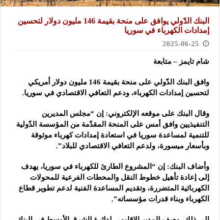
البنك الدّولي يوافق على منحة بقيمة 146 مليون دولار لتحسين
إمدادات الكهرباء في سوريا
2025-06-25
شام تايمز – متابعة
وافق البنك الدّولي على منحة بقيمة 146 مليون دولار أمريكي
لتحسين إمدادات الكهرباء، ودعم التعافي الاقتصادي في سوريا.
وقال البنك على موقعه الإلكتروني: إن “مجلس المديرين
التنفيذيين وافق أمس على المنحة المقدّمة من المؤسسة الدّولية
للتنمية لمساعدة سوريا في استعادة إمدادات كهرباء موثوقة
وبأسعار ميسورة، ولدعم التعافي الاقتصادي للبلاد”.
وأضاف البنك: إن “المشروع الطارئ للكهرباء في سوريا، يهدف
إلى إعادة تأهيل خطوط النقل والمحطات الفرعية للمحولات
الكهربائية المتضررة، وتقديم المساعدة الفنية لدعم تطوير قطاع
الكهرباء وبناء قدرات مؤسساته”.
إلى ذلك، وصف المدير الإقليمي لدائرة الشرق الأوسط في البنك