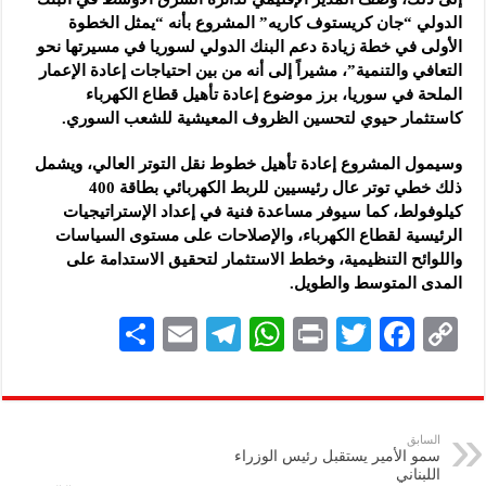
الدولي “جان كريستوف كاريه” المشروع بأنه “يمثل الخطوة
الأولى في خطة زيادة دعم البنك الدولي لسوريا في مسيرتها نحو
التعافي والتنمية”، مشيراً إلى أنه من بين احتياجات إعادة الإعمار
الملحة في سوريا، برز موضوع إعادة تأهيل قطاع الكهرباء
كاستثمار حيوي لتحسين الظروف المعيشية للشعب السوري.
وسيمول المشروع إعادة تأهيل خطوط نقل التوتر العالي، ويشمل
ذلك خطي توتر عال رئيسيين للربط الكهربائي بطاقة 400
كيلوفولط، كما سيوفر مساعدة فنية في إعداد الإستراتيجيات
الرئيسية لقطاع الكهرباء، والإصلاحات على مستوى السياسات
واللوائح التنظيمية، وخطط الاستثمار لتحقيق الاستدامة على
المدى المتوسط والطويل.
S
E
Te
W
P
T
F
C
h
m
le
h
ri
wi
ac
o
ar
ai
gr
at
nt
tt
eb
p
e
l
a
s
er
oo
y
السابق
سمو الأمير يستقبل رئيس الوزراء
m
A
k
Li
اللبناني