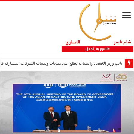
نائب وزير الاقتصاد والصناعة يطلع على منتجات وتقنيات الشركات المشاركة في “ثلاثية 