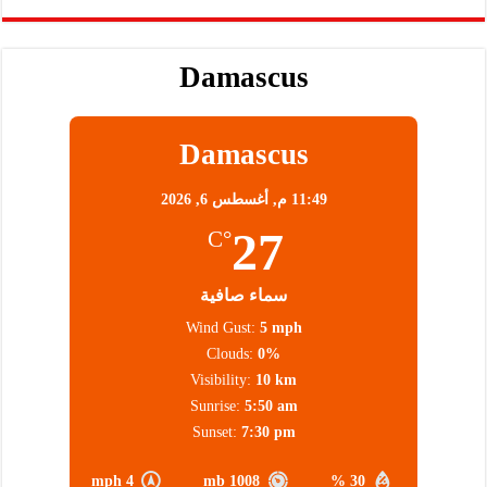
Damascus
Damascus
11:49 م,
أغسطس 6, 2026
27
°C
سماء صافية
Wind Gust:
5 mph
Clouds:
0%
Visibility:
10 km
Sunrise:
5:50 am
Sunset:
7:30 pm
4 mph
1008 mb
30 %