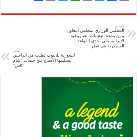
h
m
le
h
ri
wi
ac
o
ar
ai
gr
at
nt
tt
eb
p
e
l
a
s
er
oo
y
السابق
المجلس الوزاري لمجلس التعاون
m
A
k
Li
يدين بشدة الهجمات الصاروخية
الإيرانية على إحدى القواعد
p
n
العسكرية في قطر
التالي
p
k
السورية للحبوب تطلب من الراغبين
بتسليمها الأقماح فتح حساب “شام
كاش”