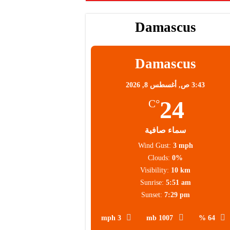
Damascus
Damascus
3:43 ص,
أغسطس 8, 2026
24
°C
سماء صافية
Wind Gust:
3 mph
Clouds:
0%
Visibility:
10 km
Sunrise:
5:51 am
Sunset:
7:29 pm
3 mph
1007 mb
64 %