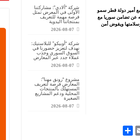
شركة “ألادي”: مشاركتنا
مع أمير دولة قطر سمو
الأولى في المعرض تمثل
فرصة مهمة للتعريف
ه عن
تضامن سوريا مع
بمنتجاتنا اليدوية
وسلامتها ويقوض أمن
2026-08-07
شركة “أوبيكو” للبلاستيك:
نهدف لتعزيز حضورنا في
السوق السوري وجذب
عملاء جدد عبر المعارض
2026-08-07
مشروع “رونق مهنا”:
المعارض فرصة لتعريف
المستهلك بالمنتجات
المحلية ودعم المشاريع
الصغيرة
2026-08-07
S
E