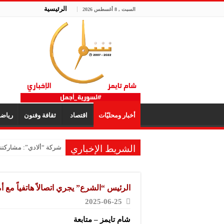
الرئيسية
السبت , 8 أغسطس 2026
أخبار ومحليّات
اقتصاد
ثقافة وفنون
رياض
الشريط الإخباري
شركة “ألادي”: مشاركتنا
الرئيس “الشرع” يجري اتصالاً هاتفياً مع 
2025-06-25
شام تايمز – متابعة