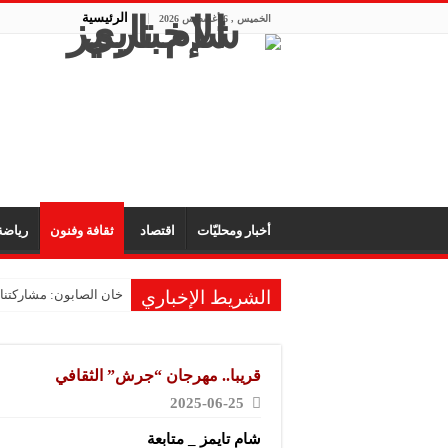
الرئيسية
الخميس , 6 أغسطس 2026
أخبار ومحليّات
اقتصاد
ثقافة وفنون
رياض
الشريط الإخباري
خان الصابون: مشاركتنا 
شركة “كوكسان”: مشاركت
شركة “فيد”: نسعى لإثبا
قريبا.. مهرجان “جرش” الثقافي
شركة “حمزة للمواد الأو
2025-06-25
تشققات صخرية على الم
شام تايمز _ متابعة