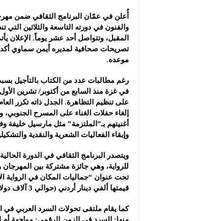
“الفركتوز” قد يعزز انت
أُعلن في عمّان البرنامج الثقافي ضمن مهر
تقنية روسية جديدة تكش
الهلال يواجه النصر الس
المقبل، وتتواصل أحد عشر يوماً. الإعلان يأتي
تصريحات صحافية لمديره أيمن سماوي أكد ف
موعده.
رغم مطالبات عدد من الكتاب بالتأجيل بسبب
على تنظيم التظاهرة. الجدل ذاته تكرر العا
إلغاء حفلات الغناء على المسرح الجنوبي، 
أغنيتهم بـ”الملتزمة” مثل مارسيل خليفة وف
وإبقاء الفعاليات الشعرية والنقدية والتشكيل
ويتصدر البرنامج الثقافي في الدورة الحالية
للرواية، وهي جائزة مشتركة بين المهرجان ور
تحت عنوان “جماليات المكان في الرواية الأ
قيمتها ألفي دينار أردني (حوالي 3 آلاف دولار).
كما يقام ملتقى تحولات السرد العربي في 
منها: السرد في الزمن الرقمي: مواجهة أم ا