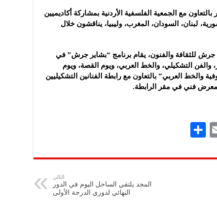
التعاون مع الجمعية الفلسفية الأردنية بمشاركة أكاديميين
رية، لبنان، السودان، المغرب، وليبيا، يناقشون خلال
 جرش للثقافة والفنون، يقام برنامج “بشاير جرش” في
، والفن التشكيلي، والخط العربي، ويوم القصة، ويوم
ية والخط العربي” بالتعاون مع رابطة الفنانين التشكيليين
 ومعرض فني في مقر الرابطة.
S
E
h
m
ar
ai
e
l
التالي
المجد يلتقي الساحل اليوم في الدور
النهائي لدوري الدرجة الأولى