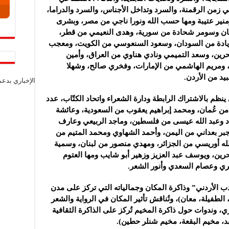
في زمن الرقمنة، والسرد وتداخل الأجناس، والسرد والدراما،
منير عتيبة ومها حسب الله ونورا ناجي من مصر، وبشرى
ان وسومر شحادة من سورية، وهدى النعيمي من قطر،
يادة من السودان، وسعود السنعوسي من الكويت، ومعجب
بحرين، وسعد التميمي ونادي هناوي من العراق، وأمين
، ومريم الهاشمي من الإمارات، وفخري صالح، وشهلا
يد من الأردن.
الإخباري بدع
ظم بالاشتراك الرابطة ودارة الشعراء واتحاد الكتّاب، عدد
 من عُمان، ومحمد إبراهيم يعقوب من السعودية، وعائشة
اد وعبد الله عيسى من فلسطين، وماجد الربيعي وعارف
بر بعداني من اليمن، وأحمد الشهاوي ومحمد المتيم من
له أوريسي من الجزائر، ومهدي منصور من لبنان، وسمية
ين، ويوسف عبد العزيز وزهير أبو شايب ومها العتوم
ي وعصام السعدي وأنور الشعر.
ب الأردني” وذاكرة المكان وجمالياته التي تركز على مدن
، الطفيلة، معان)، وتُناقش تأثير المكان في الرواية والشعر
اري، وندوات حول ذاكرة المخيم تُركز على الذاكرة الثقافية
د، مخيم البقعة، مخيم شنلر حطين).