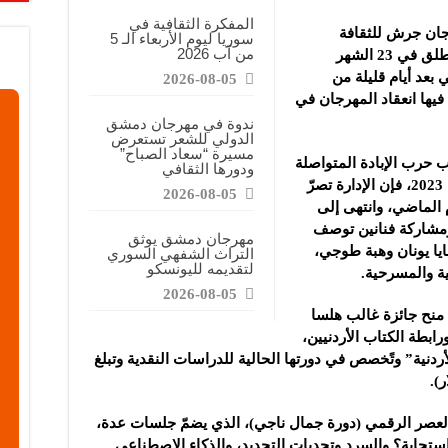
شار سرطان المبيض بعد العلاج الكيميائي
المفكرة الثقافية في
جان جرش للثقافة
سوريا ليوم الأربعاء الـ 5
ف تسربات الغاز وتدعم سلامة شبكات النقل
من آب 2026
والفنون في دورته التاسعة والثلاثين التي تنطلق في 23 الشهر
عودي في نهائي بطولة اتحاد غرب آسيا للأندية لكرة القدم للسيدات
 بعد أيام قليلة من
2026-08-05
يها انعقاد المهرجان في
ندوة في مهرجان دمشق
الدولي للشعر تستعرض
مسيرة “سعاد الصباح”
 حرب الإبادة المتواصلة
ودورها الثقافي
في غزة منذ السابع من أكتوبر/ تشرين الأول 2023، فإن الإدارة تصرّ
2026-08-05
م الماضي، وانتهى إلى
ومشاركة فنانين توصف
مهرجان دمشق يوثق
ايا يونان وهبة طوجي،
التراث الشفهي السوري
لتقديمه لليونسكو
ية والمسرحية.
2026-08-05
 منح جائزة غالب هلسا
ابطة الكتاب الأردنيين،
ردنية” وتًخصص في دورتها الحالية للدراسات النقدية وتبلغ
العصر الرقمي (دورة جمال ناجي)، الذي يضمّ جلسات عدة،
ستجابة؟ والسرد وتحديات التجديد، والذكاء الاصطناعي