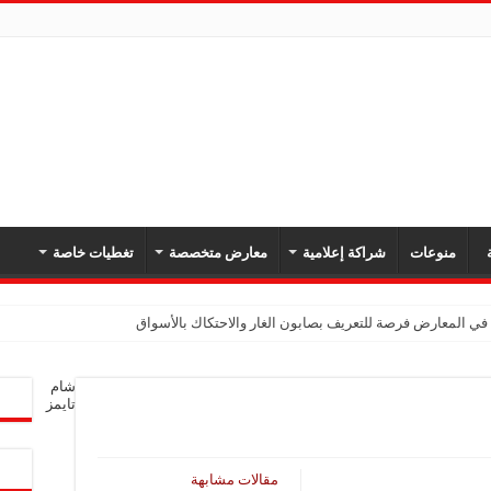
ة
منوعات
شراكة إعلامية
معارض متخصصة
تغطيات خاصة
في المعارض فرصة للتعريف بصابون الغار والاحتكاك بالأسواق
نا في السوق السورية تهدف إلى دعم الصناعة وتخفيف الأعباء عن المواطنين
شام
ت قدرة الصناعة السورية على المنافسة محلياً وخارجياً
تايمز
لية”: مشاركتنا في المعرض تعزز تبادل الخبرات ومواكبة تطورات السوق
ريخ تكشف أسرار المياه القديمة
مقالات مشابهة