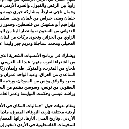
راوياً بين الرفض والقبول، والسرد الأردني 
وجمال ناجي سارداً، بمشاركة خيري دومة و
خلفان ومنى حبراس من عُمان، ونبيل سليم
وإبراهيم أبو هشهش من فلسطين، وحمور ز
العدواني من السعودية، وانتصار البنا من ال
الزاوي من الجزائر، ونجوى بركات من لبنان
العجيلي ومحمد سناجلة ومريم جبر وليندا عب
ويشارك في برنامج الأمسيات الشعرية الذي ين
من الشعراء العرب منهم: عبد الله العريمي
بلحاج من المغرب، والمتوكل طه وإيمان زيّ
الساعدي من العراق، وعبد الواحد عمران وج
مصر، والواثق يونس من السودان، ورحمة ال
اليعقوبي من تونس، وسوسن دهنيم من البحر
وراشد عيسى وحكمت النوايسة وعمر العامر
وتقام ندوات حول “جماليات المكان في الأد
أردنية مختلفة (إربد، الزرقاء، المفرق، مادبا
الأردني، وتاريخ المدن، آثارها، تراثها المعم
للمخيمات الفلسطينية في الأردن (مخيم إرب