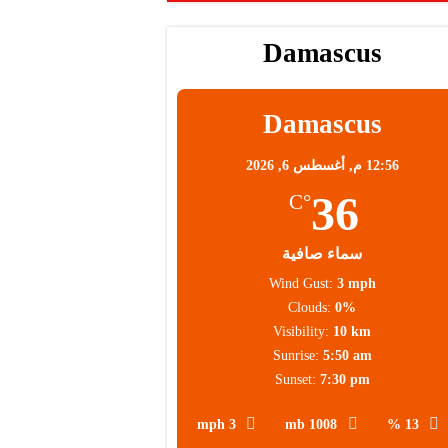
Damascus
Damascus
12:56 م,
أغسطس 6, 2026
36
°C
سماء صافية
Wind Gust:
3 mph
Clouds:
0%
Visibility:
10 km
Sunrise:
5:50 am
Sunset:
7:30 pm
3 mph
1008 mb
13 %