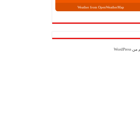
Weather from OpenWeatherMap
م من
WordPress