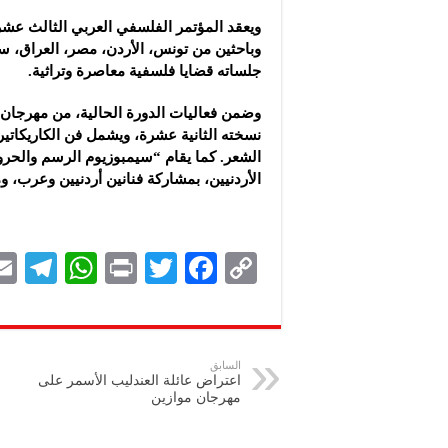
ويعقد المؤتمر الفلسفي العربي الثالث عشر ب
وباحثين من تونس، الأردن، مصر، العراق، سو
جلساته قضايا فلسفية معاصرة وتراثية.
وضمن فعاليات الدورة الحالية، من مهرجان
نسخته الثانية عشرة، ويشمل فن الكاريكاتير
الشعر. كما يقام “سيمبوزيوم الرسم والحروف
الأردنيين، بمشاركة فنانين أردنيين وعرب،
Te
W
P
T
F
C
le
h
ri
wi
ac
o
gr
at
nt
tt
eb
p
a
s
er
oo
y
السابق
اعتراض عائلة العندليب الأسمر على
m
A
k
Li
مهرجان موازين
p
n