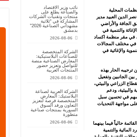
معارض التخصصية تبرز إمكانيات الصناعة المحلية وتدعم مرحلة إعادة الإعمار
نائب وزير الاقتصاد
نظمات المحلية
والصناعة يطلع على
عرض منصة لتعزيز الشراكات ودعم الصناعات البلاستيكية السورية
منتجات وتقنيات الشركات
نصر الدين العبيد مدير
المشاركة في “ثلاثية
ن”: المعارض المتخصصة تساهم في دعم الصناعة السورية وتعزيز حضور المنتجات ال
ق الجافة والأراضي
مشهداني الصناعية 2026”
بدمشق
إغاثة والتنمية في
ه، في مقر منظمة اكساد
2026-08-06
 في مختلف المجالات
موية والإغاثية في
الشركة المتخصصة
للصناعات البلاستيكية:
المعارض الصناعية منصة
للتواصل وتعزيز حضور
المنتجات العربية
 ترحيبه الحار بهذه
بين الجانبين وتفعيل
2026-08-06
قطاع الزراعي والبيئي،
 والبيئية، ودعم
الشركة العربية لصناعة
البلاستيك: المعارض
 تسهم في تحسين سبل
المتخصصة فرصة لتعزيز
على مواجهة التحديات
التعاون ورفد السوق
السورية بمنتجات صناعية
متطورة
2026-08-06
ائمة حالياً فيما بينهما
 المائية والتنمية
جالات التقنية والعملية