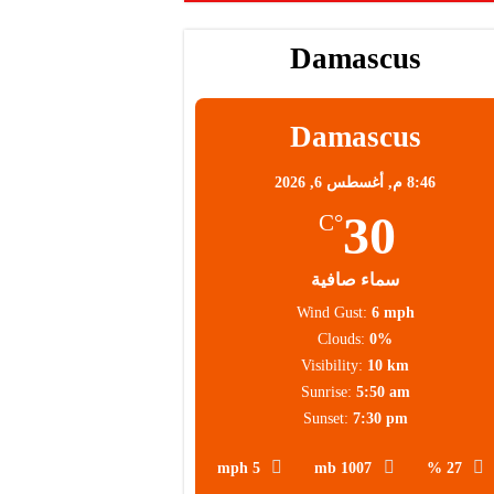
Damascus
محلية
Damascus
8:46 م,
أغسطس 6, 2026
30
°C
سماء صافية
Wind Gust:
6 mph
Clouds:
0%
Visibility:
10 km
Sunrise:
5:50 am
Sunset:
7:30 pm
5 mph
1007 mb
27 %