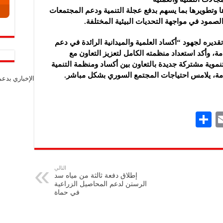
ا وتطويرها بما يسهم بدفع عجلة التنمية ودعم المجتمعات
الصمود في مواجهة التحديات البيئية المختلفة.
ديره لجهود “أكساد العلمية والميدانية الرائدة في دعم
مة، وأكد استعداد منظمته الكامل لتعزيز التعاون مع
نموية مشتركة جديدة بالتعاون بين أكساد ومنظمة التنمية
دامة، يلامس احتياجات المجتمع السوري بشكل مباشر.
الإخباري بدع
S
E
h
m
ar
ai
e
l
التالي
إطلاق دفعة ثالثة من مياه سد
الرستن لدعم المحاصيل الزراعية
في حماة