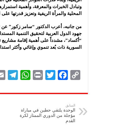
وتبادل الخبرات والمعرفة، وأهمية استمراره
المحلية والمرأة الريفية وتعزيز قدرتها على 
من جانبه، أعرب الدكتور “سامر زكور” عن تق
جهود الدول العربية لتحقيق التنمية المستدا
“أكساد”، مشدداً على أهمية إقامة مشاريع ت
السورية ذات بُعد تنموي وإغاثي وأكثر است
Te
W
P
T
F
C
le
h
ri
wi
ac
o
gr
at
nt
tt
eb
p
a
s
er
oo
y
السابق
الوحدة يلتقي حطين في مباراة
m
A
k
Li
مؤجلة من الدوري الممتاز لكرة
القدم
p
n
p
k