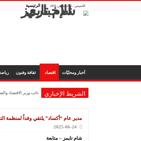
الرئيسية
الخميس , 6 أغسطس 2026
أخبار ومحليّات
اقتصاد
ثقافة وفنون
رياض
الشريط الإخباري
نائب وزير الاقتصاد والصن
الشركة المتخصصة للصناع
الشركة العربية لصناعة
مدير عام “أكساد” يلتقي وفداً لمنظمة الت
شركة “KMP” للصناعات البلاستيكية: المعارض تفتح آفاق التعاون والتعريف بجودة المنتج السوري
2025-06-24
شركة “فيرتيكس ماكينا”
شام تايمز – متابعة