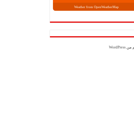
Weather from OpenWeatherMap
م من
WordPress