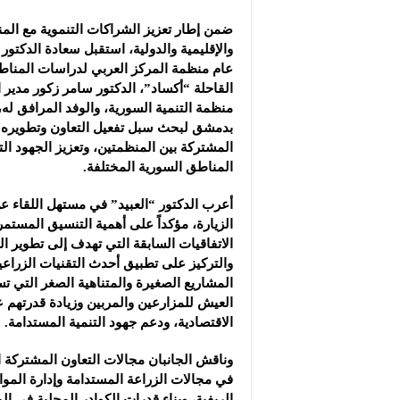
شركة “سوريا بلاست”: ال
ضمن إطار تعزيز الشراكات التنموية مع الم
شركة “كاربوباتش”: الم
والإقليمية والدولية، استقبل سعادة الدكتور 
شركة “جالكسي أوتوميش
عام منظمة المركز العربي لدراسات المناط
القاحلة “أكساد”، الدكتور سامر زكور مدير ال
منظمة التنمية السورية، والوفد المرافق ل
بدمشق لبحث سبل تفعيل التعاون وتطويره
المشتركة بين المنظمتين، وتعزيز الجهود التن
المناطق السورية المختلفة.
أعرب الدكتور “العبيد” في مستهل اللقاء عن
الزيارة، مؤكداً على أهمية التنسيق المستمر 
الاتفاقيات السابقة التي تهدف إلى تطوير ال
والتركيز على تطبيق أحدث التقنيات الزراعية
المشاريع الصغيرة والمتناهية الصغر التي
العيش للمزارعين والمربين وزيادة قدرتهم 
الاقتصادية، ودعم جهود التنمية المستدامة.
وناقش الجانبان مجالات التعاون المشتركة الق
في مجالات الزراعة المستدامة وإدارة الموارد
الريفية، وبناء قدرات الكوادر المحلية في الم