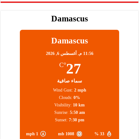
Damascus
Damascus
11:56 م,
أغسطس 6, 2026
27
°C
سماء صافية
Wind Gust:
2 mph
Clouds:
0%
Visibility:
10 km
Sunrise:
5:50 am
Sunset:
7:30 pm
1 mph
1008 mb
33 %