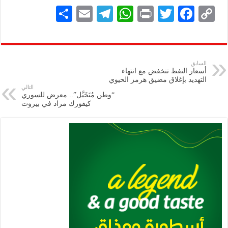
S
E
Te
W
P
T
F
C
h
m
le
h
ri
wi
ac
o
ar
ai
gr
at
nt
tt
eb
p
e
l
a
s
er
oo
y
السابق
أسعار النفط تنخفض مع انتهاء
m
A
k
Li
التهديد بإغلاق مضيق هرمز الحيوي
التالي
p
n
“وطن مُتَخَيَّل”.. معرض للسوري
كيفورك مراد في بيروت
p
k