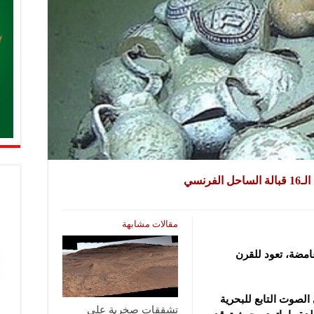
رنسي
مقالات مشابهة
امضة، تعود للقرن
لصوت التابع للبحرية
تشققات صخرية على