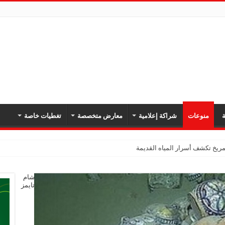
ة
منوعات
شراكة إعلامية
معارض متخصصة
تغطيات خاصة
يخ تكشف أسرار المياه القديمة
شام
تايمز