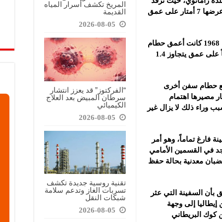
دة راماتوي، حيث ترقد
المريخ تكشف أسرار المياه
القديمة
السفينة التجارية التي يبلغ طولها 30 متراً وعرضها 7 أمتار على عمق
2026-08-05
يذكر أن الغواصة “مينيرفا” التي غرقت عام 1968 كانت أعمق حطام
سفينة في المياه الفرنسية، وهي ترقد حالياً على عمق يتجاوز 1.4
يع حطام سفن أخرى
“الفركتوز” قد يعزز انتشار
ار مصيرها اهتمام
سرطان المبيض بعد العلاج
الكيميائي
سبب وراء ذلك لا يزال غير
2026-08-05
 فارغ تماماً، وهو أمر
وجد في القسمين الأمامي
قضبان معدنية بحالة حفظ
تقنية روسية جديدة تكشف
تسربات الغاز وتدعم سلامة
 بأن السفينة التي عثر
شبكات النقل
إيطاليا إلى وجهة
2026-08-05
ن كوك البريطاني