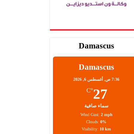
Damascus
Damascus
7:36 ص,
أغسطس 6, 2026
27
°C
سماء صافية
Wind Gust:
2 mph
Clouds:
0%
Visibility:
10 km