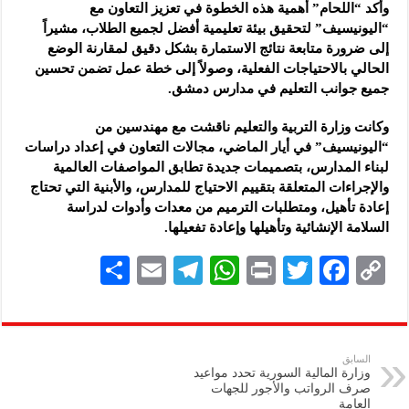
وأكد “اللحام” أهمية هذه الخطوة في تعزيز التعاون مع
“اليونيسيف” لتحقيق بيئة تعليمية أفضل لجميع الطلاب، مشيراً
إلى ضرورة متابعة نتائج الاستمارة بشكل دقيق لمقارنة الوضع
الحالي بالاحتياجات الفعلية، وصولاً إلى خطة عمل تضمن تحسين
جميع جوانب التعليم في مدارس دمشق.
وكانت وزارة التربية والتعليم ناقشت مع مهندسين من
“اليونيسيف” في أيار الماضي، مجالات التعاون في إعداد دراسات
‏لبناء المدارس، بتصميمات جديدة تطابق المواصفات العالمية
والإجراءات المتعلقة ‏بتقييم الاحتياج للمدارس، والأبنية التي تحتاج
إعادة تأهيل، ومتطلبات الترميم ‏من معدات وأدوات لدراسة
السلامة الإنشائية وتأهيلها وإعادة تفعيلها.‏
S
E
Te
W
P
T
F
C
h
m
le
h
ri
wi
ac
o
ar
ai
gr
at
nt
tt
eb
p
e
l
a
s
er
oo
y
السابق
وزارة المالية السورية تحدد مواعيد
m
A
k
Li
صرف الرواتب والأجور للجهات
العامة