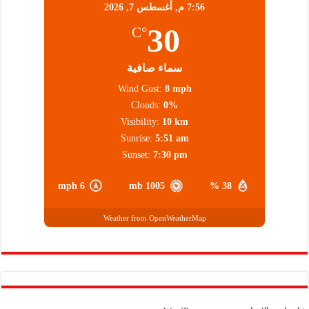
7:56 م,
أغسطس 7, 2026
30
°C
سماء صافية
Wind Gust:
8 mph
Clouds:
0%
Visibility:
10 km
Sunrise:
5:51 am
Sunset:
7:30 pm
6 mph
1005 mb
38 %
Weather from OpenWeatherMap