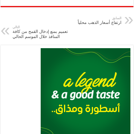
ar
ai
gr
at
nt
tt
eb
p
e
l
a
s
er
oo
y
السابق
ارتفاع أسعار الذهب محلياً
m
A
k
Li
التالي
تعميم بمنع إدخال القمح من كافة
p
n
المنافذ خلال الموسم الحالي
p
k