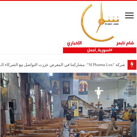
شركة “SI Pharma Lux”: مشاركتنا في المعرض عززت التواصل مع الشركاء المحليين والدوليين