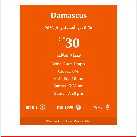
Damascus
8:50 ص,
أغسطس 9, 2026
30
°C
سماء صافية
Wind Gust:
1 mph
Clouds:
0%
Visibility:
10 km
Sunrise:
5:52 am
Sunset:
7:28 pm
1 mph
1008 mb
47 %
Weather from OpenWeatherMap