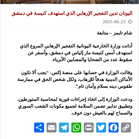
اليونان تدين التفجير الإرهابي الذي استهدف كنيسة في دمشق
2025-06-23
شام تايمز – متابعة
أدانت وزارة الخارجية اليونانية التفجير الإرهابي المروع الذي
استهدف أمس كنيسة مار إلياس في دمشق، وأسفر عن
سقوط
عدد من الضحايا والمصابين الأبرياء.
وقالت الوزارة في حسابها على منصة إكس: “يجب ألا تكون
الأماكن الدينية هدفاً للإرهاب، ولكل شخص الحق في ممارسة
طقوس دينه بسلام وأمان تام”.
ودعت الوزارة إلى اتخاذ إجراءات فورية لمحاسبة المتورطين،
وتطبيق تدابير تضمن السلامة لجميع مكونات الشعب السوري
والسماح لهم بالعيش دون خوف.
S
E
Te
W
P
T
F
C
h
m
le
h
ri
wi
ac
o