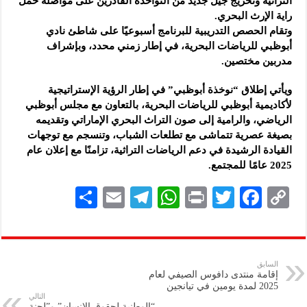
التراثية وتخريج جيل جديد من النواخذة القادرين على مواصلة حمل
راية الإرث البحري.
وتقام الحصص التدريبية للبرنامج أسبوعيًا على شاطئ نادي
أبوظبي للرياضات البحرية، في إطار زمني محدد، وبإشراف
مدربين مختصين.
ويأتي إطلاق “نوخذة أبوظبي” في إطار الرؤية الإستراتيجية
لأكاديمية أبوظبي للرياضات البحرية، بالتعاون مع مجلس أبوظبي
الرياضي، والرامية إلى صون التراث البحري الإماراتي وتقديمه
بصيغة عصرية تتماشى مع تطلعات الشباب، وتنسجم مع توجهات
القيادة الرشيدة في دعم الرياضات التراثية، تزامنًا مع إعلان عام
2025 عامًا للمجتمع.
S
E
Te
W
P
T
F
C
h
m
le
h
ri
wi
ac
o
ar
ai
gr
at
nt
tt
eb
p
e
l
a
s
er
oo
y
السابق
إقامة منتدى دافوس الصيفي لعام
m
A
k
Li
2025 لمدة يومين في تيانجين
التالي
p
n
“الوطنية لحقوق الإنسان” و”لجنة