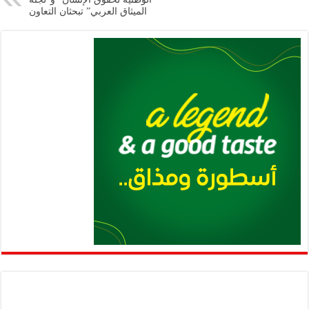
الميثاق العربي” تبحثان التعاون
p
k