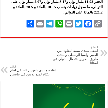
الحفر 11.93 مليار يوان و3.17 مليار يوان و2.07 مليار يوان على
التوالي، ما سجل زيادات بنسب 101.5 بالمائة و 78.5 بالمائة و
221.2 بالمائة على التوالي.
S
E
Te
W
P
T
F
C
h
m
le
h
ri
wi
ac
o
ar
ai
gr
at
nt
tt
eb
p
e
l
a
s
er
oo
y
السابق
انعقاد منتدى تنمية التعاون بين
m
A
k
Li
الصين وآسيا الوسطى ومنتدى
طريق الحرير للاتصال الدولي في
p
n
أستانا
التالي
p
k
إقامة منتدى دافوس الصيفي لعام
2025 لمدة يومين في تيانجين