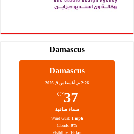
Damascus
Damascus
2:26 م,
أغسطس 9, 2026
37
°C
سماء صافية
Wind Gust:
1 mph
Clouds:
0%
Visibility:
10 km