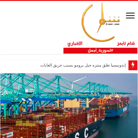
إندونيسيا تغلق متنزه جبل برومو بسبب حريق الغابات