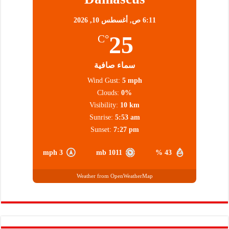
6:11 ص,
أغسطس 10, 2026
25
°C
سماء صافية
Wind Gust:
5 mph
Clouds:
0%
Visibility:
10 km
Sunrise:
5:53 am
Sunset:
7:27 pm
3 mph
1011 mb
43 %
Weather from OpenWeatherMap