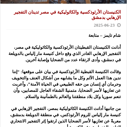
الكنيستان الأرثوذكسية والكاثوليكية في مصر تدينان التفجير
الإرهابي بدمشق
2025-06-23
شام تايمز – متابعة
أدانت الكنيستان القبطيتان الأرثوذكسية والكاثوليكية في مصر،
التفجير الإرهابي الغادر الذي وقع داخل كنيسة مار إلياس
بالدويلعة
في دمشق، وأدى لارتقاء عدد من الضحايا وإصابة آخرين.
وقالت الكنيسة القبطية الأرثوذكسية في بيان على موقعها: “إننا
ندين هذا العمل الآثم وكل ما يشابهه من أشكال العنف والتخويف
وحرمان أي إنسان من حقه الطبيعي في الحياة الآمنة”، وأعربت
عن تعازيها لأسر الضحايا، متمنيةً الشفاء العاجل للمصابين، وأن
تنعم سوريا وكل بلاد منطقتنا والعالم بالطمأنينة والسلام.
من جانبها أدانت الكنيسة الكاثوليكية بمصر، التفجير الإرهابي في
كنيسة مار إلياس للروم الأرثوذكس، في منطقة الدويلعة بدمشق،
معربةً عن تعازيها لأسر الضحايا الذين ارتقوا إثر التفجير الانتحاري