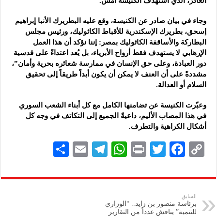
الغادر، الذي استهدف الكنيسة أمس.
وجاء في بيان صادر عن الكنيسة، وقع عليه البطريرك الأنبا إبراهيم
إسحق، بطريرك الإسكندرية للأقباط الكاثوليك، ورئيس مجلس
البطاركة والأساقفة الكاثوليك بمصر: إننا نؤكد أن هذا العمل
الإرهابي لا يستهدف فقط أرواح الأبرياء، بل يُعد اعتداءً على قدسية
دور العبادة، وعلى حق الإنسان في ممارسة شعائره بحرية وأمان”،
مشددةً على أن العنف لا يمكن أن يكون أبداً طريقاً إلى تحقيق
السلام أو العدالة.
وعبّرت الكنيسة عن تضامنها الكامل مع كل أبناء الشعب السوري
في هذا المصاب الأليم، داعيةً الجميع إلى التكاتف في وجه كل
أشكال الكراهية والتطرف.
S
E
Te
W
P
T
F
C
h
m
le
h
ri
wi
ac
o
ar
ai
gr
at
nt
tt
eb
p
e
l
a
s
er
oo
y
السابق
برئاسة منصور بن زايد.. “الوزاري
m
A
k
Li
للتنمية” يناقش عدداً من التقارير