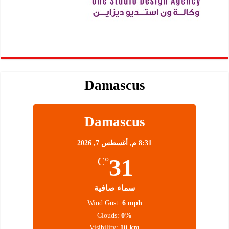
Damascus
Damascus
8:31 م,
أغسطس 7, 2026
31
°C
سماء صافية
Wind Gust:
6 mph
Clouds:
0%
Visibility:
10 km