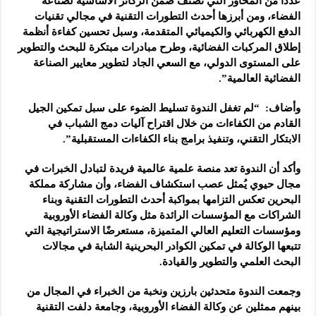
عددًا من المحاور التي تصنف ضمن الركائز الأساسية لصناعة
الفضاء، ومن أبرزها أحدث التطورات التقنية في مجالي تقنيات
الدفع الكهربائي والكيميائي المتقدمة، وسبل تحسين كفاءة أنظمة
إطلاق المركبات الفضائية، وطرح مبادرات مبتكرة للبحث والتطوير
على المستوى الدولي، مع السعي الجاد لتطوير معايير الصناعة
الفضائية العالمية”.
وأضاف: “لم تغفل الندوة تسليط الضوء على سبل تمكين الجيل
القادم من الكفاءات من خلال اقتراح آليات دمج الشباب في
الابتكار التقني، وتنفيذ برامج بناء الكفاءات المستقبلية”.
وأكد أن الندوة تعد منصة علمية عالمية فريدة لتبادل الخبرات في
مجال حيوي يُمثل عصب استكشاف الفضاء، وأن مشاركة مملكة
البحرين تعكس التزامها بمواكبة أحدث التطورات التقنية وبناء
الشراكات مع المؤسسات الرائدة مثل وكالة الفضاء الأوروبية
ومؤسسات التعليم العالي المتميزة، مستعرضًا الاستراتيجية التي
تتبعها الوكالة في تمكين الكوادر البحرينية الشابة في مجالات
البحث العلمي والتطوير والقيادة.
وجمعت الندوة متحدثين بارزين ونخبة من الخبراء في المجال من
بينهم ممثلين عن وكالة الفضاء الأوروبية، وجامعة دلفت التقنية