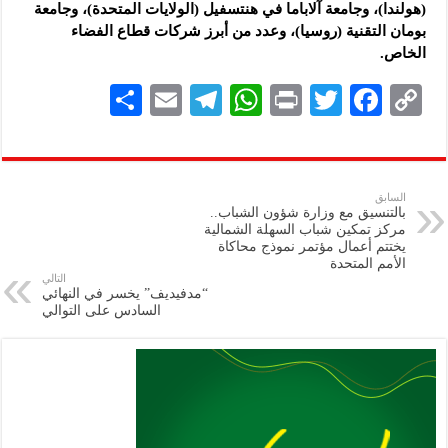
(هولندا)، وجامعة آلاباما في هنتسفيل (الولايات المتحدة)، وجامعة
بومان التقنية (روسيا)، وعدد من أبرز شركات قطاع الفضاء
الخاص.
S
E
Te
W
P
T
F
C
h
m
le
h
ri
wi
ac
o
ar
ai
gr
at
nt
tt
eb
p
e
l
a
s
er
oo
y
السابق
بالتنسيق مع وزارة شؤون الشباب..
m
A
k
Li
مركز تمكين شباب السهلة الشمالية
يختتم أعمال مؤتمر نموذج محاكاة
p
n
الأمم المتحدة
التالي
p
k
“مدفيديف” يخسر في النهائي
السادس على التوالي