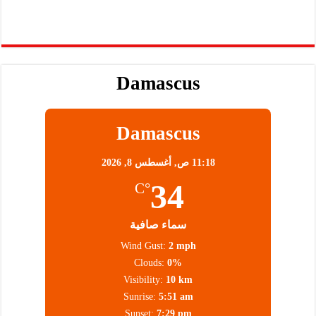
Damascus
Damascus
11:18 ص,
أغسطس 8, 2026
34
°C
سماء صافية
Wind Gust:
2 mph
Clouds:
0%
Visibility:
10 km
Sunrise:
5:51 am
Sunset:
7:29 pm