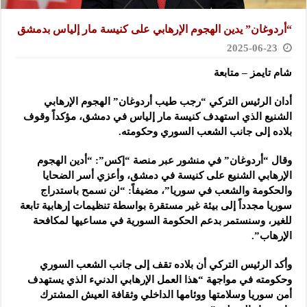
“أردوغان” يدين الهجوم الإرهابي على كنيسة مار إلياس بدمشق
2025-06-23
شام تايمز – متابعة
أدان الرئيس التركي “رجب طيب أردوغان” الهجوم الإرهابي
الشنيع الذي استهدف كنيسة مار إلياس في دمشق،
مؤكداً وقوف
بلاده إلى جانب الشعب السوري وحكومته.
وقال “أردوغان” في منشور عبر منصة “إكس”: “أدين الهجوم
الإرهابي الشنيع على كنيسة في دمشق، وأعزي أسر الضحايا
والحكومة والشعب في سوريا”، مضيفاً: “لن نسمح باستدراج
سوريا مجدداً إلى بيئة غير مستقرة بواسطة تنظيمات إرهابية تابعة
للغير، وسنستمر بدعم الحكومة السورية في مساعيها لمكافحة
الإرهاب”.
وأكد الرئيس التركي أن بلاده تقف إلى جانب الشعب السوري
وحكومته في مواجهة “هذا العمل الإرهابي الدنيء الذي يستهدف
أمن سوريا وسلامتها ووئامها الداخلي وثقافة العيش المشترك