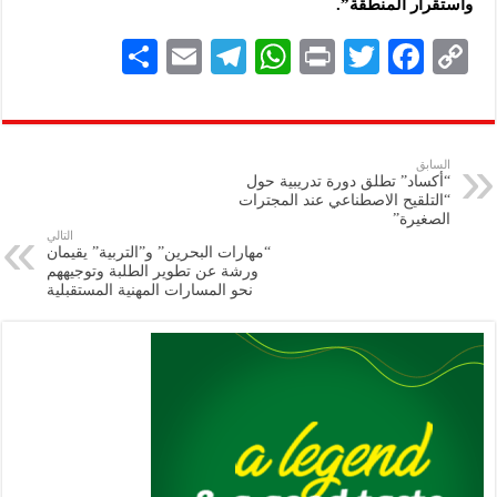
واستقرار المنطقة”.
S
E
Te
W
P
T
F
C
h
m
le
h
ri
wi
ac
o
ar
ai
gr
at
nt
tt
eb
p
e
l
a
s
er
oo
y
السابق
“أكساد” تطلق دورة تدريبية حول
m
A
k
Li
“التلقيح الاصطناعي عند المجترات
الصغيرة”
p
n
التالي
“مهارات البحرين” و”التربية” يقيمان
p
k
ورشة عن تطوير الطلبة وتوجيههم
نحو المسارات المهنية المستقبلية