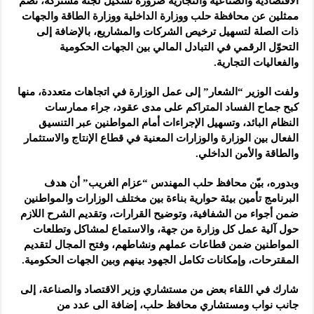
الاقتصادية والصناعية والتجارية ضرورة تشكيل لجنة مشتركة، تضم
ممثلين عن محافظة حلب ووزارة الداخلية ووزارة الطاقة والجهات
ذات الصلة لتسهيل ترخيص الشركات والمشاريع، بالإضافة إلى
التحوّل الرقمي في التبادل المالي بين الجهات الحكومية
والفعاليات التجارية.
ولفت الوزير “الشعار” إلى عمل الوزارة في اتجاهات متعددة، منها
كبح جماح الفساد المتراكم على مدى عقود، جراء ممارسات
النظام البائد، وتسهيل الإجراءات أمام المواطنين عبر التنسيق
الفعال بين الوزارة والوزارات المعنية في قطاع الإنتاج والاستثمار
والطاقة والأمن الداخلي.
وبدوره، بيّن محافظ حلب المهندس “عزام الغريب” أن هدف
البرنامج تأمين بيئة حوارية بناءة بين مختلف الوزارات والمواطنين
ضمن أجواء من الشفافية، وتوضيح القرارات، وتقديم الشرح اللازم
حول آلية عمل كل وزارة من جهة، والاستماع لمشاكل وتطلعات
المواطنين ضمن قطاعات عملهم ونشاطهم، وفتح المجال لتقديم
المقترحات، وإمكانات تكامل الجهود بينهم وبين الجهات الحكومية.
شارك في اللقاء بعض من مستشاري وزير الاقتصاد والصناعة، إلى
جانب نواب ومستشاري محافظ حلب، إضافة الى عدد من