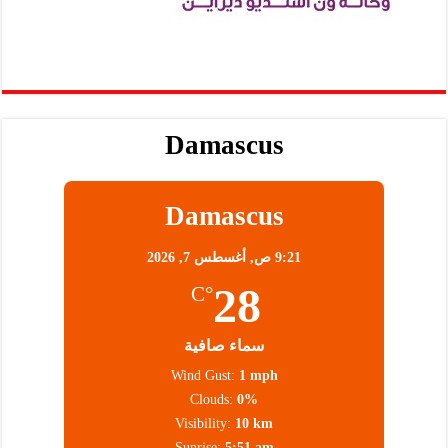
Damascus
Damascus
9:21 ص,
أغسطس 7, 2026
28
°C
سماء صافية
Wind Gust:
1 mph
Clouds:
0%
Visibility:
10 km
Sunrise:
5:51 am