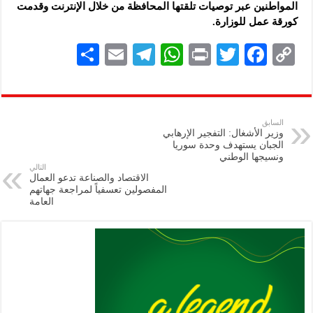
المواطنين عبر توصيات تلقتها المحافظة من خلال الإنترنت وقدمت
كورقة عمل للوزارة.
S
E
Te
W
P
T
F
C
h
m
le
h
ri
wi
ac
o
ar
ai
gr
at
nt
tt
eb
p
e
l
a
s
er
oo
y
السابق
وزير الأشغال: التفجير الإرهابي
m
A
k
Li
الجبان يستهدف وحدة سوريا
ونسيجها الوطني
p
n
التالي
الاقتصاد والصناعة تدعو العمال
p
k
المفصولين تعسفياً لمراجعة جهاتهم
العامة