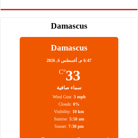
Damascus
Damascus
6:47 م,
أغسطس 6, 2026
33
°C
سماء صافية
Wind Gust:
3 mph
Clouds:
0%
Visibility:
10 km
Sunrise:
5:50 am
Sunset:
7:30 pm