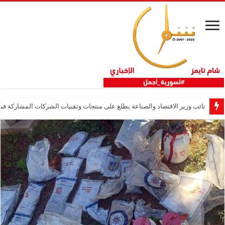
نائب وزير الاقتصاد والصناعة يطلع على منتجات وتقنيات الشركات المشاركة في “ثلاثية 