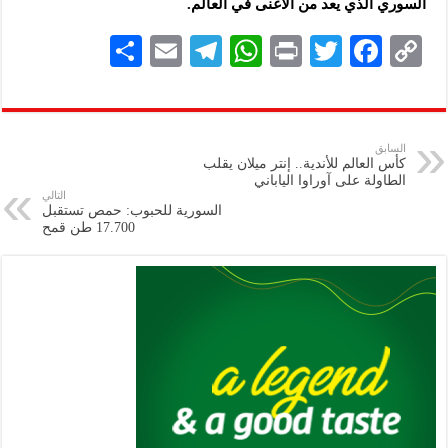
السوري الذي يعد من الأغنى في العالم.
S
E
Te
W
P
T
F
C
h
m
le
h
ri
wi
ac
o
ar
ai
gr
at
nt
tt
eb
p
e
l
a
s
er
oo
y
السابق
كأس العالم للأندية.. إنتر ميلان يقلب
m
A
k
Li
الطاولة على آوراوا الياباني
التالي
p
n
السورية للحبوب: حمص تستقبل
17.700 طن قمح
p
k