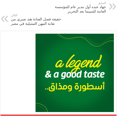
e
l
a
s
er
oo
y
السابق
جهاد عبده أول مدير عام للمؤسسة
m
A
k
Li
العامة للسينما بعد التحرير
التالي
p
n
حقيقة فصل الفنانة هند صبري من
نقابة المهن التمثيلية في مصر
p
k