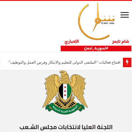
افتتاح فعاليات “الملتقى الدولي للتعليم والابتكار وفرص العمل والتوظيف”