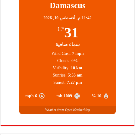
Damascus
11:42 م,
أغسطس 10, 2026
31
°C
سماء صافية
Wind Gust:
7 mph
Clouds:
0%
Visibility:
10 km
Sunrise:
5:53 am
Sunset:
7:27 pm
6 mph
1009 mb
16 %
Weather from OpenWeatherMap