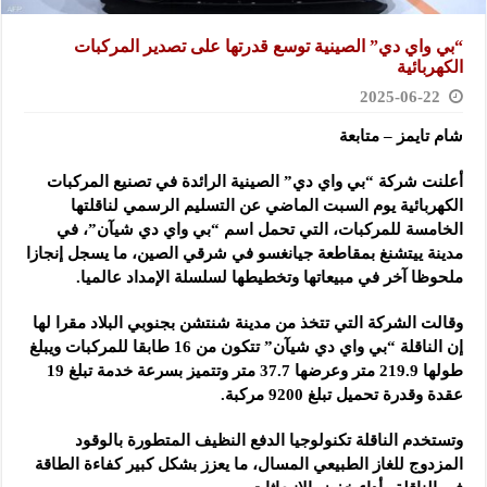
“بي واي دي” الصينية توسع قدرتها على تصدير المركبات
الكهربائية
2025-06-22
شام تايمز – متابعة
أعلنت شركة “بي واي دي” الصينية الرائدة في تصنيع المركبات
الكهربائية يوم السبت الماضي عن التسليم الرسمي لناقلتها
الخامسة للمركبات، التي تحمل اسم “بي واي دي شيآن”، في
مدينة ييتشنغ بمقاطعة جيانغسو في شرقي الصين، ما يسجل إنجازا
ملحوظا آخر في مبيعاتها وتخطيطها لسلسلة الإمداد عالميا.
وقالت الشركة التي تتخذ من مدينة شنتشن بجنوبي البلاد مقرا لها
إن الناقلة “بي واي دي شيآن” تتكون من 16 طابقا للمركبات ويبلغ
طولها 219.9 متر وعرضها 37.7 متر وتتميز بسرعة خدمة تبلغ 19
عقدة وقدرة تحميل تبلغ 9200 مركبة.
وتستخدم الناقلة تكنولوجيا الدفع النظيف المتطورة بالوقود
المزدوج للغاز الطبيعي المسال، ما يعزز بشكل كبير كفاءة الطاقة