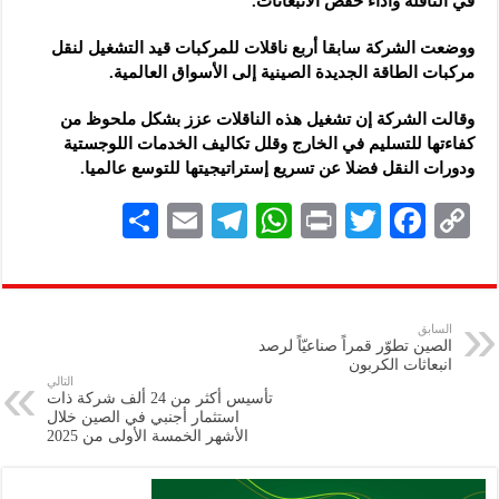
في الناقلة وأداء خفض الانبعاثات.
ووضعت الشركة سابقا أربع ناقلات للمركبات قيد التشغيل لنقل
مركبات الطاقة الجديدة الصينية إلى الأسواق العالمية.
وقالت الشركة إن تشغيل هذه الناقلات عزز بشكل ملحوظ من
كفاءتها للتسليم في الخارج وقلل تكاليف الخدمات اللوجستية
ودورات النقل فضلا عن تسريع إستراتيجيتها للتوسع عالميا.
S
E
Te
W
P
T
F
C
h
m
le
h
ri
wi
ac
o
ar
ai
gr
at
nt
tt
eb
p
e
l
a
s
er
oo
y
السابق
الصين تطوّر قمراً صناعيّاً لرصد
m
A
k
Li
انبعاثات الكربون
التالي
p
n
تأسيس أكثر من 24 ألف شركة ذات
استثمار أجنبي في الصين خلال
p
k
الأشهر الخمسة الأولى من 2025