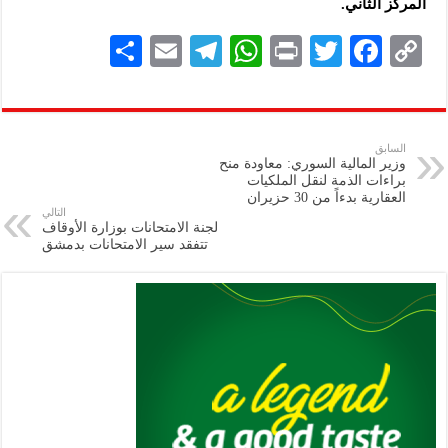
المركز الثاني.
S
E
Te
W
P
T
F
C
h
m
le
h
ri
wi
ac
o
ar
ai
gr
at
nt
tt
eb
p
e
l
a
s
er
oo
y
السابق
وزير المالية السوري: معاودة منح
m
A
k
Li
براءات الذمة لنقل الملكيات
العقارية بدءاً من 30 حزيران
p
n
التالي
لجنة الامتحانات بوزارة الأوقاف
p
k
تتفقد سير الامتحانات بدمشق