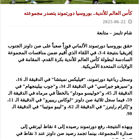
كأس العالم للأندية.. بوروسيا دورتموند يتصدر مجموعته
2025-06-22
شام تايمز – متابعة
حقق بوروسيا دورتموند الألماني فوزاً صعباً على صن داونز الجنوب
إفريقيا بنتيجة 4-3
، في اللقاء الذي أُقيم ضمن منافسات المجموعة
السادسة لبطولة كأس العالم للأندية بكرة القدم، المقامة في
الولايات المتحدة الأمريكية.
وسجل رباعية دورتموند، “فيليكس نميتشا” في الدقيقة الـ 16،
و”سيرهو جيراسي” في الدقيقة الـ 34، و”جوب بيلينجهام” في
الدقيقة الـ 45، و”خوليسو موداو” بالخطأ في مرماه في الدقيقة الـ
59، فيما سجل ثلاثية صن داونز “لوكاس ريبيرو” في الدقيقة الـ 11،
و”إكرام راينرز” في الدقيقة الـ 62، و”ليبو موتيبا” في الدقيقة الـ
90.
وبهذه النتيجة، رفع دورتموند رصيده إلى 4 نقاط ليرتقي إلى
صدارة المجموعة، بينما تجمد رصيد صن داونز عند 3 نقاط في