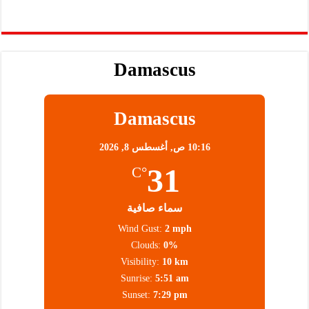
Damascus
Damascus
10:16 ص,
أغسطس 8, 2026
31
°C
سماء صافية
Wind Gust:
2 mph
Clouds:
0%
Visibility:
10 km
Sunrise:
5:51 am
Sunset:
7:29 pm