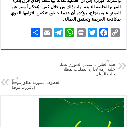
وأشارت الوزارة إلى أن العملية نُفذت بواسطة إحدى فرق إدارة
المهام الخاصة التابعة لها، وذلك من خلال كمين مُحكم أسفر عن
القبض عليه بنجاح، مؤكدة أن هذه الخطوة تعكس التزامها القوي
بمكافحة الجريمة وتحقيق العدالة.
S
E
Te
W
P
T
F
C
h
m
le
h
ri
wi
ac
o
ar
ai
gr
at
nt
tt
eb
p
e
l
a
s
er
oo
y
السابق
هيئة الطيران المدني السوري تشكل
m
A
k
Li
خلية أزمة لإدارة العمليات بمطار
حلب الدولي
p
n
التالي
الخطوط السورية تطلق موقعاً
p
k
إلكترونياً مؤقتاً