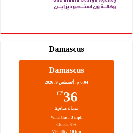
Damascus
Damascus
6:04 م,
أغسطس 9, 2026
36
°C
سماء صافية
Wind Gust:
3 mph
Clouds:
0%
Visibility:
10 km