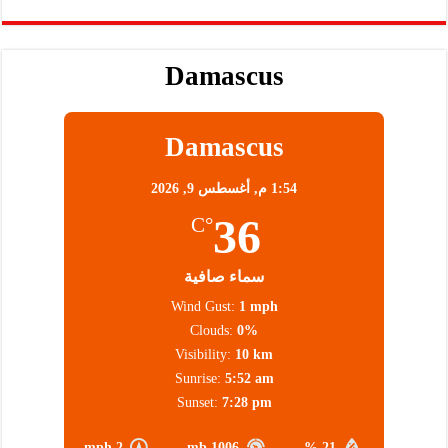
Damascus
Damascus
1:54 م,
أغسطس 9, 2026
36
°C
سماء صافية
Wind Gust:
1 mph
Clouds:
0%
Visibility:
10 km
Sunrise:
5:52 am
Sunset:
7:28 pm
2 mph
1006 mb
21 %