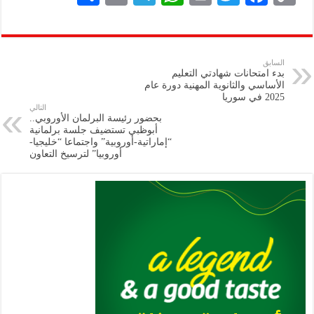
h
m
le
h
ri
wi
ac
o
ar
ai
gr
at
nt
tt
eb
p
e
l
a
s
er
oo
y
السابق
بدء امتحانات شهادتي التعليم
m
A
k
Li
الأساسي والثانوية المهنية دورة عام
2025 في سوريا
p
n
التالي
بحضور رئيسة البرلمان الأوروبي..
p
k
أبوظبي تستضيف جلسة برلمانية
“إماراتية-أوروبية” واجتماعا “خليجيا-
أوروبيا” لترسيخ التعاون