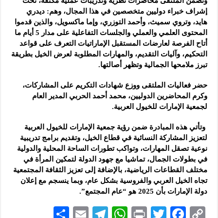
وتضمن الملتقى محاضرات نظرية وتدريبات عملية مكثفة، تحت
إشراف خبراء دوليين متخصصين في هذا المجال، وهم: ديدري
هايد، وتروي سميث، وأحمد التوزري، وإما ماكسويل، والذين قدموا
المحتوى العلمي والعملي والجلسات التفاعلية على مدار 5 أيام ما
أتاح الفرصة لعارضات المستقبل الإماراتيات التعرف على قواعد
التحكيم، وآليات التقديم، والمهارات المطلوبة لعرض الخيل بطريقة
تبرز ملامحها الجمالية وتظهر أصالتها.
حضر فعاليات الملتقى ووزع شهادات التكريم على المشاركات،
وكرم المحاضرين الدوليين، محمد أحمد الحربي المدير العام
لجمعية الإمارات للخيول العربية.
وتأتي هذه المبادرة ضمن رؤية جمعية الإمارات للخيول العربية
لتعزيز المشاركة النسائية في قطاع الخيل، وتقديم برامج تدريبية
نوعية تصقل المهارات، وتواكب تطورات الساحة المحلية والدولية
في بطولات الجمال، تماشيا مع جهود الدولة لتمكين المرأة في
مختلف القطاعات الرياضية، بالإضافة إلى تعزيز الثقافة المجتمعية
تجاه الخيل العربي والفروسية بشكل عام، وبما ينسجم مع إعلان
دولة الإمارات بأن 2025 هو “عام المجتمع”.
S
E
Te
W
P
T
F
C