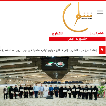
إعادة ضخ مياه الشرب إلى قطاع حوايج ذياب شامية في دير الزور بعد انقطاع دام 12 عا