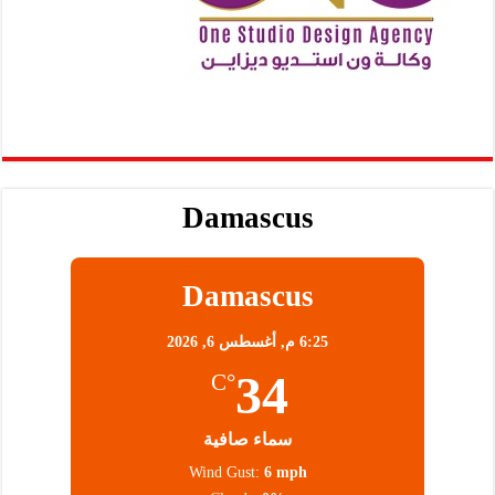
Damascus
Damascus
6:25 م,
أغسطس 6, 2026
34
°C
سماء صافية
Wind Gust:
6 mph