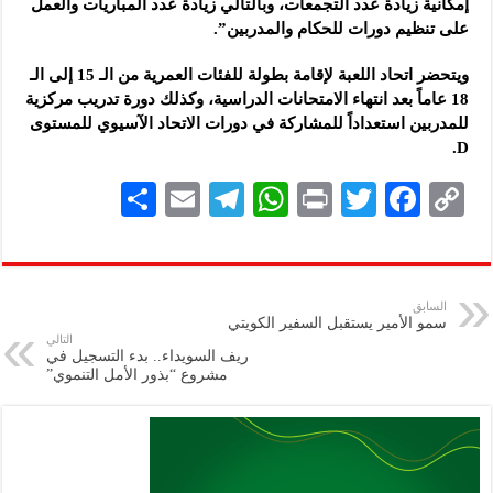
إمكانية زيادة عدد التجمعات، وبالتالي زيادة عدد المباريات والعمل
على تنظيم دورات للحكام والمدربين”.
ويتحضر اتحاد اللعبة لإقامة بطولة للفئات العمرية من الـ 15 إلى الـ
18 عاماً بعد انتهاء الامتحانات الدراسية، وكذلك دورة تدريب مركزية
للمدربين استعداداً للمشاركة في دورات الاتحاد الآسيوي للمستوى
D.
S
E
Te
W
P
T
F
C
h
m
le
h
ri
wi
ac
o
ar
ai
gr
at
nt
tt
eb
p
e
l
a
s
er
oo
y
السابق
سمو الأمير يستقبل السفير الكويتي
m
A
k
Li
التالي
ريف السويداء.. بدء التسجيل في
p
n
مشروع “بذور الأمل التنموي”
p
k