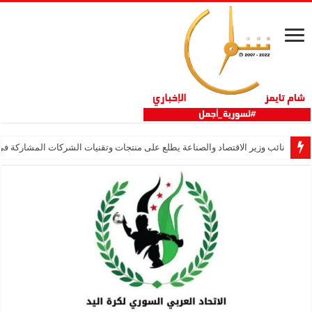
نائب وزير الاقتصاد والصناعة يطلع على منتجات وتقنيات الشركات المشاركة في “ثلاثية 