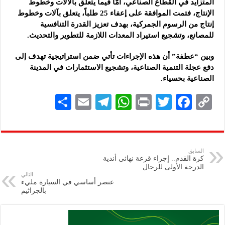
المتزايد في القطاع الصناعي، أمّا فيما يتعلق بالآلات وخطوط
الإنتاج، فتمت الموافقة على إعفاء 25 طلباً، يتعلق بآلات وخطوط
إنتاج من الرسوم الجمركية، بهدف تعزيز القدرة التنافسية
للمصانع، وتشجيع استيراد المعدات اللازمة للتطوير والتحديث.
وبين “عطفة” أن هذه الإجراءات تأتي ضمن استراتيجية تهدف إلى
دفع عجلة التنمية الصناعية، وتشجيع الاستثمارات في المدينة
الصناعية بحسياء.
S
E
Te
W
P
T
F
C
h
m
le
h
ri
wi
ac
o
ar
ai
gr
at
nt
tt
eb
p
e
l
a
s
er
oo
y
السابق
كرة القدم.. إجراء قرعة نهائي أندية
m
A
k
Li
الدرجة الأولى للرجال
التالي
p
n
عنصر أساسي في السيارة مليء
بالجراثيم
p
k