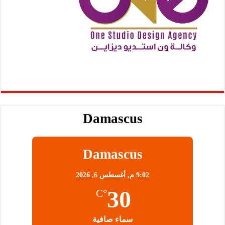
Damascus
Damascus
9:02 م,
أغسطس 6, 2026
30
°C
سماء صافية