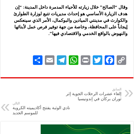
وقال “الصالح” خلال زيارته للأحياء المدمرة داخل المدينة: “إن
هدف الزيارة الأساسي هو إحداث مديريات تتبع لوزارة الطوارئ
والكوارث في مدينتي الميادين والبوكمال، الأمر الذي سينعكس
إيجاباً على المحافظة، وخاصة من جهة توفير فرص عمل لأبنائها
والنهوض بالواقع الخدمي والاقتصادي فيها”.
S
E
Te
W
P
T
F
C
h
m
le
h
ri
wi
ac
o
ar
ai
gr
at
nt
tt
eb
p
e
l
a
s
er
oo
y
السابق
إلغاء عشرات الرحلات الجوية إثر
m
A
k
Li
ثوران بركان في إندونيسيا
التالي
p
n
نادي الوثبة يفتتح أكاديميته الكروية
للموسم الجديد
p
k