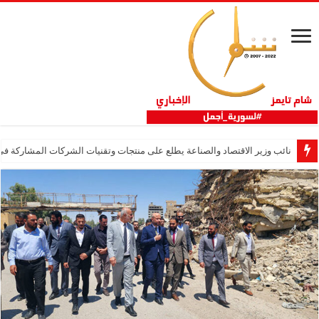
نائب وزير الاقتصاد والصناعة يطلع على منتجات وتقنيات الشركات المشاركة في “ثلاثية 