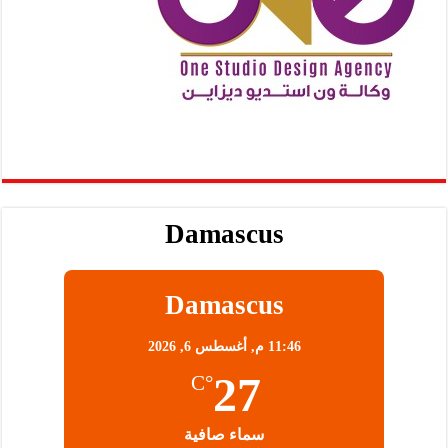
Damascus
Damascus
11:46 م,
أغسطس 6, 2026
27
°C
سماء صافية