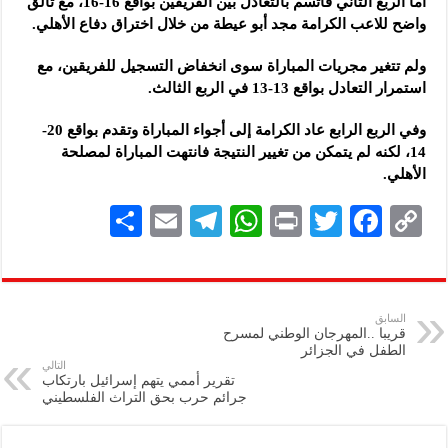
أما الربع الثاني فاتسم بالتعادل بين الفريقين بواقع 16-16، مع تألق
واضح للاعب الكرامة مجد أبو عيطة من خلال اختراق دفاع الأهلي.
ولم تتغير مجريات المباراة سوى انخفاض التسجيل للفريقين، مع
استمرار التعادل بواقع 13-13 في الربع الثالث.
وفي الربع الرابع عاد الكرامة إلى أجواء المباراة وتقدم بواقع 20-
14، لكنه لم يتمكن من تغيير النتيجة فانتهت المباراة لمصلحة
الأهلي.
S
E
Te
W
P
T
F
C
h
m
le
h
ri
wi
ac
o
ar
ai
gr
at
nt
tt
eb
p
e
l
a
s
er
oo
y
السابق
قريبا ..المهرجان الوطني لمسرح
m
A
k
Li
الطفل في الجزائر
التالي
p
n
تقرير أممي يتهم إسرائيل بارتكاب
جرائم حرب بحق التراث الفلسطيني
p
k