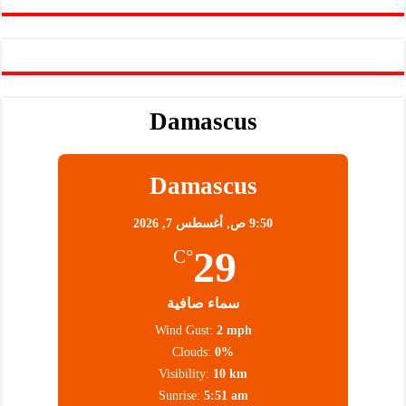
Damascus
Damascus
9:50 ص,
أغسطس 7, 2026
29
°C
سماء صافية
Wind Gust:
2 mph
Clouds:
0%
Visibility:
10 km
Sunrise:
5:51 am