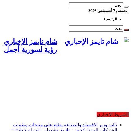
الجمعة , 7 أغسطس 2026
الرئيسية
شام تايمز الإخباري
رؤية لسورية أجمل
أخبار ومحليّات
اقتصاد
ثقافة وفنون
رياضة
منوعات
شراكة إعلامية
معارض متخصصة
تغطيات خاصة
الشريط الإخباري
نائب وزير الاقتصاد والصناعة يطلع على منتجات وتقنيات
الشركات المشاركة في “ثلاثية مشهداني الصناعية 2026”