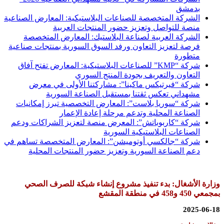
بدمشق
الشركة المتخصصة للصناعات البلاستيكية: المعارض الصناعية
منصة للتواصل وتعزيز حضور المنتجات العربية
الشركة العربية لصناعة البلاستيك: المعارض المتخصصة
فرصة لتعزيز التعاون ورفد السوق السورية بمنتجات صناعية
متطورة
شركة “KMP” للصناعات البلاستيكية: المعارض تفتح آفاق
التعاون والتعريف بجودة المنتج السوري
شركة “فيرتيكس ماكينا”: مشاركتنا الأولى في معرض
مشهداني تعكس ثقتنا بمستقبل الصناعة السورية
شركة “سوريا بلاست”: المعارض التخصصية تبرز إمكانيات
الصناعة المحلية وتدعم مرحلة إعادة الإعمار
شركة “كاربوباتش”: المعرض منصة لتعزيز الشراكات ودعم
الصناعات البلاستيكية السورية
شركة “جالكسي أوتوميشن”: المعارض المتخصصة تساهم في
دعم الصناعة السورية وتعزيز حضور المنتجات المحلية
وزارة الأشغال: بدء تنفيذ مشروع إنشاء شبكة للصرف الصحي
بمجمعي 450 و458 في منطقة المقشع
2025-06-18