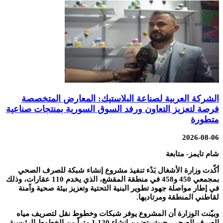
الشركة العربية لصناعة البلاستيك: المعارض المتخصصة
فرصة لتعزيز التعاون ورفد السوق السورية بمنتجات صناعية
متطورة
2026-08-06
شام تايمز- متابعة
أكّدت وزارة الأشغال بَدْء تنفيذ مشروع إنشاء شبكة للصرف الصحي
بمجمعي 450 و458 في منطقة المقشع، الذي يخدم 110 عقارات، وذلك
في إطار مواصلة جهود تطوير البنية التحتية وتعزيز بيئة صحية وآمنة
لقاطني المنطقة ومرتاديها.
وبيّنت الوزارة أن المشروع يوفر شبكات وخطوط نقل لتصريف مياه
الصرف الصحي، حيث يتضمن إنشاء 1,120 متراً من الخطوط الرئيسية،