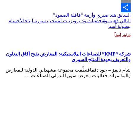
Email
السابق
هند صبري وأزمة “قافلة الصمود”
Share
التالي
ذهبية و4 فضيات و3 برونزيات لمنتخب سوريا لبناء الأجسام
ببطولة آسيا
شاهد أيضاً
شركة “KMP” للصناعات البلاستيكية: المعارض تفتح آفاق التعاون
والتعريف بجودة المنتج السوري
شام تايمز – جود دقماقنظّمت مجموعة مشهداني الدولية للمعارض
والمؤتمرات فعاليات معرض سوريا الدولي للصناعات …
Damascus
Damascus
2:08 ص,
أغسطس 7, 2026