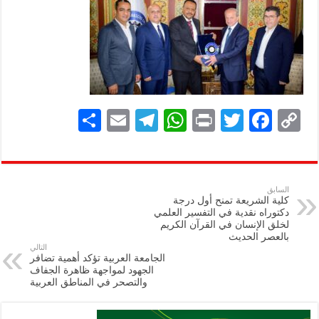
S
E
Te
W
P
T
F
C
h
m
le
h
ri
wi
ac
o
ar
ai
gr
at
nt
tt
eb
p
e
l
a
s
er
oo
y
السابق
كلية الشريعة تمنح أول درجة
m
A
k
Li
دكتوراه نقدية في التفسير العلمي
لخلق الإنسان في القرآن الكريم
p
n
بالعصر الحديث
التالي
p
k
الجامعة العربية تؤكد أهمية تضافر
الجهود لمواجهة ظاهرة الجفاف
والتصحر في المناطق العربية