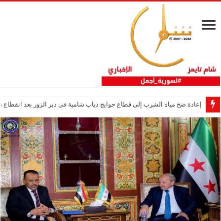
إعادة ضخ مياه الشرب إلى قطاع حوايج ذياب شامية في دير الزور بعد انقطاع دام 12 عا