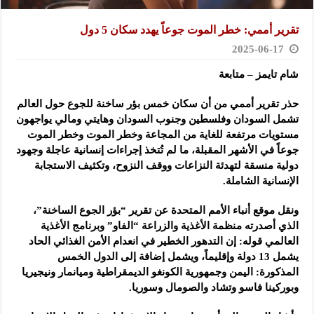
تقرير أممي: خطر الموت جوعاً يهدد سكان 5 دول
2025-06-17
شام تايمز – متابعة
حذر تقرير أممي من أن سكان خمس بؤر ساخنة للجوع حول العالم
تشمل السودان وفلسطين
وجنوب السودان وهايتي ومالي يواجهون
مستويات مرتفعة للغاية من المجاعة وخطر الموت وخطر الموت
جوعاً في الأشهر المقبلة، ما لم تُتخذ إجراءات إنسانية عاجلة وجهود
دولية منسقة لتهدئة النزاعات ووقف النزوح، وتكثيف الاستجابة
الإنسانية الشاملة.
ونقل موقع أنباء الأمم المتحدة عن تقرير “بؤر الجوع الساخنة”،
الذي أصدرته منظمة الأغذية والزراعة “الفاو” وبرنامج الأغذية
العالمي قوله: إن التدهور الخطير في انعدام الأمن الغذائي الحاد
يشمل 13 دولة وإقليماً، ويشمل إضافة إلى الدول الخمس
المذكورة: اليمن وجمهورية الكونغو الديمقراطية وميانمار ونيجيريا
وبوركينا فاسو وتشاد والصومال وسوريا.