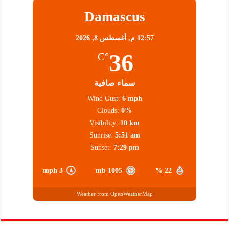
Damascus
12:57 م,
أغسطس 8, 2026
36
°C
سماء صافية
Wind Gust:
6 mph
Clouds:
0%
Visibility:
10 km
Sunrise:
5:51 am
Sunset:
7:29 pm
3 mph
1005 mb
22 %
Weather from OpenWeatherMap