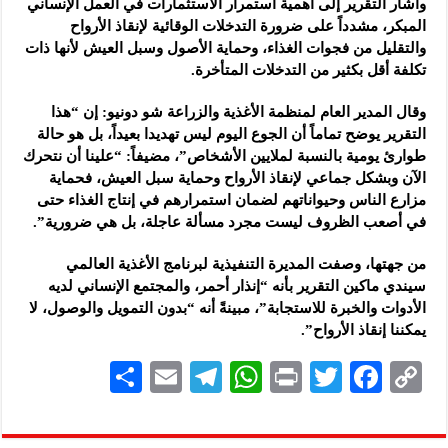
وأشار التقرير إلى أهمية استمرار الاستثمارات في العمل الإنساني
المبكر، مشدداً على ضرورة التدخلات الوقائية لإنقاذ الأرواح
والتقليل من فجوات الغذاء، وحماية الأصول وسبل العيش لأنها ذات
تكلفة أقل بكثير من التدخلات المتأخرة.
وقال المدير العام لمنظمة الأغذية والزراعة شو دونيو: إن “هذا
التقرير يوضح تماماً أن الجوع اليوم ليس تهديدا بعيداً، بل هو حالة
طوارئ يومية بالنسبة لملايين الأشخاص”، مضيفاً: “علينا أن نتحرك
الآن وبشكل جماعي لإنقاذ الأرواح وحماية سبل العيش، فحماية
مزارع الناس وحيواناتهم لضمان استمرارهم في إنتاج الغذاء حتى
في أصعب الظروف ليست مجرد مسألة عاجلة، بل هي ضرورية”.
من جهتها، وصفت المديرة التنفيذية لبرنامج الأغذية العالمي
سيندي ماكين التقرير بأنه “إنذار أحمر، والمجتمع الإنساني لديه
الأدوات والخبرة للاستجابة”، مبينةً أنه “بدون التمويل والوصول، لا
يمكننا إنقاذ الأرواح”.
S
E
Te
W
P
T
F
C
h
m
le
h
ri
wi
ac
o
ar
ai
gr
at
nt
tt
eb
p