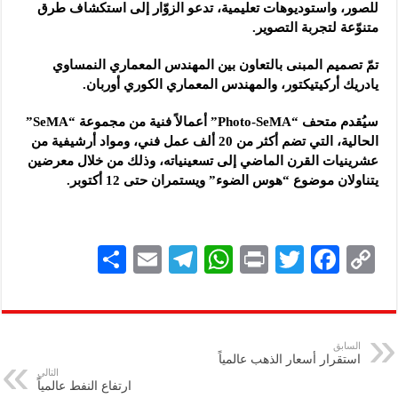
للصور، واستوديوهات تعليمية، تدعو الزوّار إلى استكشاف طرق
متنوّعة لتجربة التصوير.
تمّ تصميم المبنى بالتعاون بين المهندس المعماري النمساوي
يادريك أركيتيكتور، والمهندس المعماري الكوري أوربان.
سيُقدم متحف “Photo-SeMA” أعمالاً فنية من مجموعة “SeMA”
الحالية، التي تضم أكثر من 20 ألف عمل فني، ومواد أرشيفية من
عشرينيات القرن الماضي إلى تسعينياته، وذلك من خلال معرضين
يتناولان موضوع “هوس الضوء” ويستمران حتى 12 أكتوبر.
S
E
Te
W
P
T
F
C
h
m
le
h
ri
wi
ac
o
ar
ai
gr
at
nt
tt
eb
p
e
l
a
s
er
oo
y
السابق
استقرار أسعار الذهب عالمياً
m
A
k
Li
التالي
ارتفاع النفط عالمياً