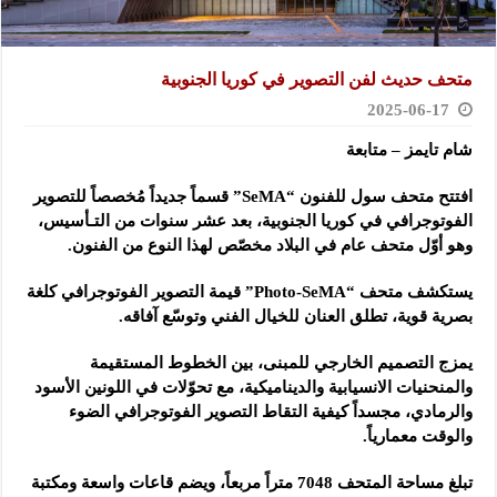
متحف حديث لفن التصوير في كوريا الجنوبية
2025-06-17
شام تايمز – متابعة
افتتح متحف سول للفنون “SeMA” قسماً جديداً مُخصصاً للتصوير
الفوتوجرافي في كوريا الجنوبية، بعد عشر سنوات من التـأسيس،
وهو أوّل متحف عام في البلاد مخصّص لهذا النوع من الفنون.
يستكشف متحف “Photo-SeMA” قيمة التصوير الفوتوجرافي كلغة
بصرية قوية، تطلق العنان للخيال الفني وتوسّع آفاقه.
يمزج التصميم الخارجي للمبنى، بين الخطوط المستقيمة
والمنحنيات الانسيابية والديناميكية، مع تحوّلات في اللونين الأسود
والرمادي، مجسداً كيفية التقاط التصوير الفوتوجرافي الضوء
والوقت معمارياً.
تبلغ مساحة المتحف 7048 متراً مربعاً، ويضم قاعات واسعة ومكتبة