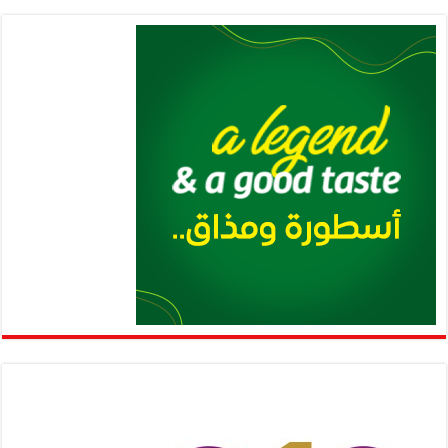
p
n
p
k