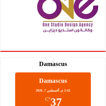
Damascus
Damascus
2:42 م,
أغسطس 7, 2026
37
°C