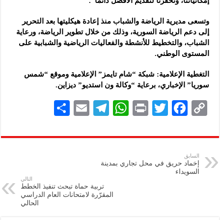
إمكانياتنا، وتحفزّنا لتقديم الأفضل دائماً”.
وتسعى مديرية الرياضة والشباب منذ إعادة هيكليتها بعد التحرير
إلى دعم الرياضة السورية، وذلك من خلال تطوير الرياضة، ورعاية
الشباب، والتخطيط للأنشطة والفعاليات الرياضية والشبابية على
المستوى الوطني.
التغطية الإعلامية: شبكة “شام تايمز” الإعلامية وموقع “شمس
سوريا” الإخباري، برعاية “وكالة ون استديو” ديزاين.
S
E
Te
W
P
T
F
C
h
m
le
h
ri
wi
ac
o
ar
ai
gr
at
nt
tt
eb
p
e
l
a
s
er
oo
y
السابق
إخماد حريق في محل تجاري بمدينة
m
A
k
Li
السويداء
التالي
p
n
تربية حماة تبحث تنفيذ الخطط
المقرّرة لامتحانات العام الدراسي
p
k
الحالي