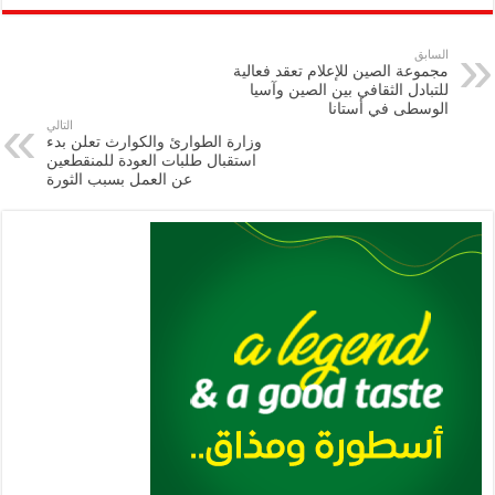
ar
ai
gr
at
nt
tt
eb
p
e
l
a
s
er
oo
y
السابق
مجموعة الصين للإعلام تعقد فعالية
m
A
k
Li
للتبادل الثقافي بين الصين وآسيا
الوسطى في أستانا
p
n
التالي
وزارة الطوارئ والكوارث تعلن بدء
p
k
استقبال طلبات العودة للمنقطعين
عن العمل بسبب الثورة