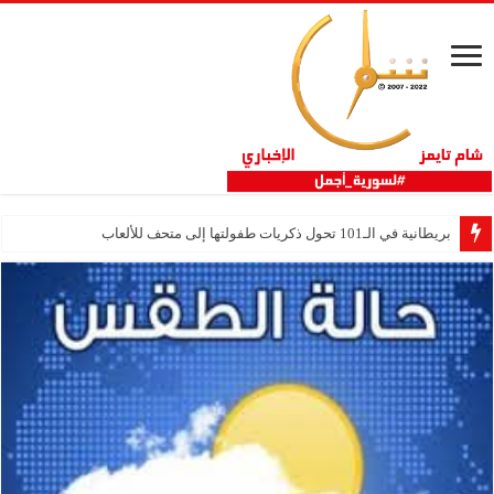
بريطانية في الـ101 تحول ذكريات طفولتها إلى متحف للألعاب