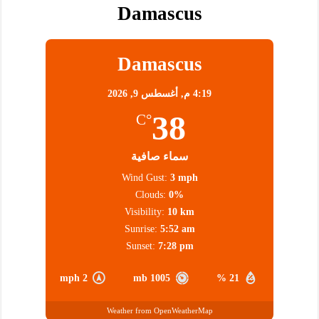
Damascus
Damascus
4:19 م,
أغسطس 9, 2026
38
°C
سماء صافية
Wind Gust:
3 mph
Clouds:
0%
Visibility:
10 km
Sunrise:
5:52 am
Sunset:
7:28 pm
2 mph
1005 mb
21 %
Weather from OpenWeatherMap