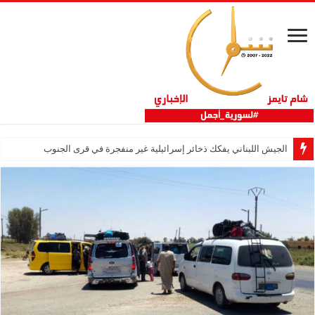
الجيش اللبناني يفكك ذخائر إسرائيلية غير منفجرة في قرى الجنوب