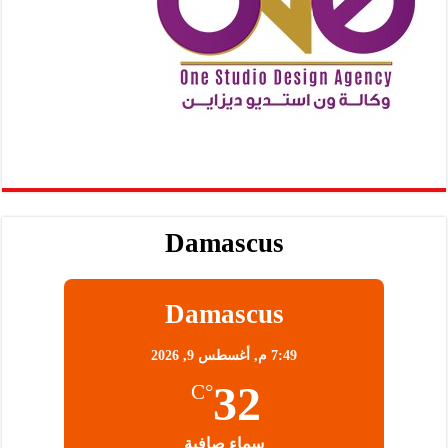
Damascus
Damascus
7:49 م,
أغسطس 9, 2026
32
°C
سماء صافية