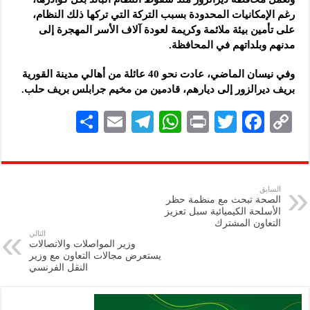
رغم الإمكانيات المحدودة بسبب التركة التي تركها ذلك النظام،
على تأمين بيئة ملائمة وكريمة لعودة آلاف الأسر المهجرة إلى
مدنهم وبلداتهم في المحافظة.
وفي نيسان الماضي، عادت نحو 40 عائلة من أهالي مدينة القورية
بريف ديرالزور إلى ديارهم، قادمين من مخيم جرابلس بريف حلب.
S
E
Te
W
P
T
F
C
h
m
le
h
ri
wi
ac
o
ar
ai
gr
at
nt
tt
eb
p
e
l
a
s
er
oo
y
السابق
الصحة تبحث مع منظمة حظر
m
A
k
Li
الأسلحة الكيميائية سبل تعزيز
التعاون المشترك
p
n
التالي
وزير المواصلات والاتصالات
p
k
يستعرض مجالات التعاون مع وزير
النقل الفرنسي