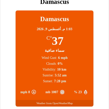
Damascus
Damascus
1:03 م,
أغسطس 9, 2026
37
°C
سماء صافية
Wind Gust:
6 mph
Clouds:
0%
Visibility:
10 km
Sunrise:
5:52 am
Sunset:
7:28 pm
8 mph
1007 mb
23 %
Weather from OpenWeatherMap