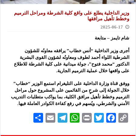
وزير الداخلية يطلع على واقع كلية الشرطة ومراحل الترميم
وخطط تأهيل مرافقها
2025-06-17
شام تايمز – متابعة
أجرى وزير الداخلية “أنس خطاب” يرافقه معاونُه للشؤون
الشرطية اللواء أحمد لطوف ومعاونُه لشؤون القوى البشرية
الدكتور “محمد فتوح”
، جولة ميدانية على كلية الشرطة للاطلاع
على واقعها خلال عملية الترميم الجارية.
ووفق قناة وزارة الداخلية على التليغرام استمع الوزير “خطاب”
خلال الجولة إلى شرحٍ من القائمين على المشروع حول مراحل
الترميم وخطط تأهيل مرافق الكلية، بما يواكب متطلبات التدريب
الأمني والشرطي، ويُسهم في رفع كفاءة الكوادر العاملة فيها.
S
E
Te
W
P
T
F
C
h
m
le
h
ri
wi
ac
o