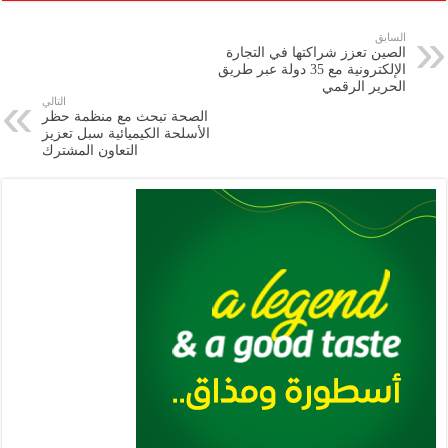
ar
ai
gr
at
nt
tt
eb
p
e
l
a
s
er
oo
y
السابق
الصين تعزز شراكتها في التجارة
m
A
k
Li
الإلكترونية مع 35 دولة عبر طريق
الحرير الرقمي
p
n
التالي
الصحة تبحث مع منظمة حظر
p
k
الأسلحة الكيميائية سبل تعزيز
التعاون المشترك