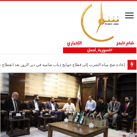
إعادة ضخ مياه الشرب إلى قطاع حوايج ذياب شامية في دير الزور بعد انقطاع دام 12 عا