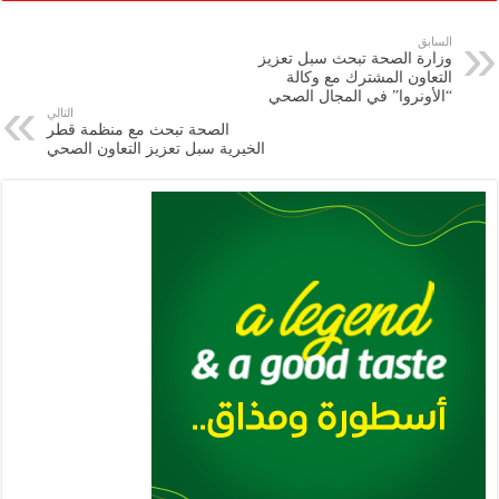
ar
ai
gr
at
nt
tt
eb
p
e
l
a
s
er
oo
y
السابق
وزارة الصحة تبحث سبل تعزيز
m
A
k
Li
التعاون المشترك مع وكالة
“الأونروا” في المجال الصحي
p
n
التالي
الصحة تبحث مع منظمة قطر
p
k
الخيرية سبل تعزيز التعاون الصحي