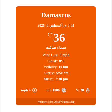
Damascus
6:02 م,
أغسطس 6, 2026
36
°C
سماء صافية
Wind Gust:
5 mph
Clouds:
0%
Visibility:
10 km
Sunrise:
5:50 am
Sunset:
7:30 pm
4 mph
1006 mb
20 %
Weather from OpenWeatherMap