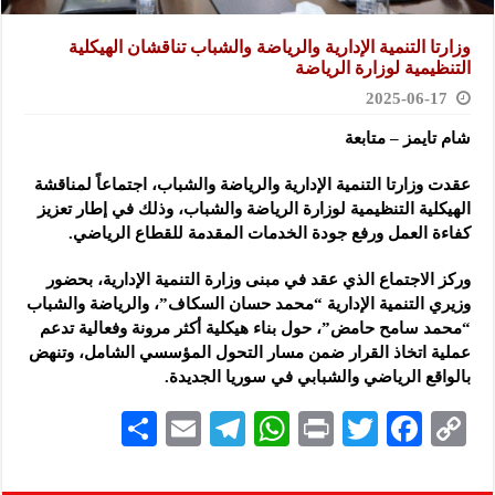
وزارتا التنمية الإدارية والرياضة والشباب تناقشان الهيكلية
التنظيمية لوزارة الرياضة
2025-06-17
شام تايمز – متابعة
عقدت وزارتا التنمية الإدارية والرياضة والشباب، اجتماعاً لمناقشة
الهيكلية التنظيمية لوزارة الرياضة والشباب، وذلك في إطار تعزيز
كفاءة العمل ورفع جودة الخدمات المقدمة للقطاع الرياضي
.
وركز الاجتماع الذي عقد في مبنى وزارة التنمية الإدارية، بحضور
وزيري التنمية الإدارية “محمد حسان السكاف”، والرياضة والشباب
“محمد سامح حامض”، حول بناء هيكلية أكثر مرونة وفعالية تدعم
عملية اتخاذ القرار ضمن مسار التحول المؤسسي الشامل، وتنهض
بالواقع الرياضي والشبابي في سوريا الجديدة.
S
E
Te
W
P
T
F
C
h
m
le
h
ri
wi
ac
o