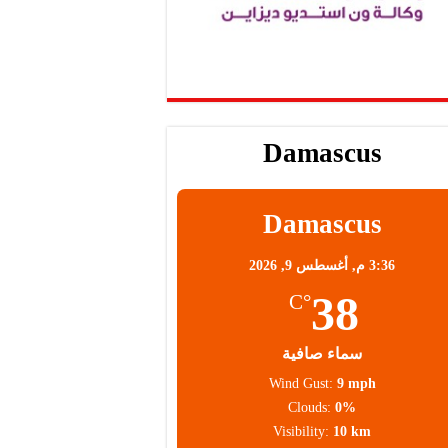
Damascus
Damascus
3:36 م,
أغسطس 9, 2026
38
°C
سماء صافية
Wind Gust:
9 mph
Clouds:
0%
Visibility:
10 km