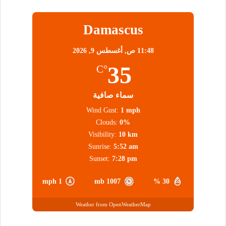
Damascus
11:48 ص,
أغسطس 9, 2026
35
°C
سماء صافية
Wind Gust:
1 mph
Clouds:
0%
Visibility:
10 km
Sunrise:
5:52 am
Sunset:
7:28 pm
1 mph
1007 mb
30 %
Weather from OpenWeatherMap