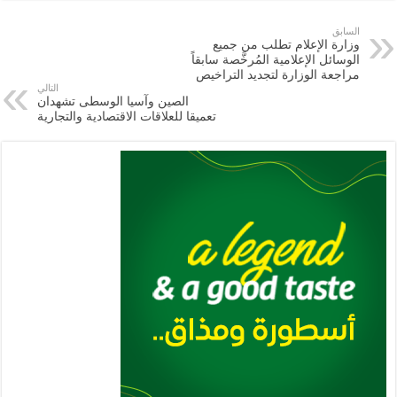
ar
ai
gr
at
nt
tt
eb
p
e
l
a
s
er
oo
y
السابق
وزارة الإعلام تطلب من جميع
m
A
k
Li
الوسائل الإعلامية المُرخَّصة سابقاً
مراجعة الوزارة لتجديد التراخيص
p
n
التالي
الصين وآسيا الوسطى تشهدان
p
k
تعميقا للعلاقات الاقتصادية والتجارية