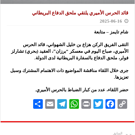
قائد الحرس الأميري يلتقي ملحق الدفاع البريطاني
2025-06-16
شام تايمز – متابعة
التقى الفريق الركن هزاع بن خليل الشهواني، قائد الحرس
الأميري، صباح اليوم في معسكر “برزان”، العقيد (بحري) تشارلز
فولر، ملحق الدفاع بالسفارة البريطانية لدى الدولة.
جرى خلال اللقاء مناقشة المواضيع ذات الاهتمام المشترك وسبل
تعزيزها.
حضر اللقاء، عدد من كبار الضباط بالحرس الأميري.
S
E
Te
W
P
T
F
C
h
m
le
h
ri
wi
ac
o
ar
ai
gr
at
nt
tt
eb
p
e
l
a
s
er
oo
y
السابق