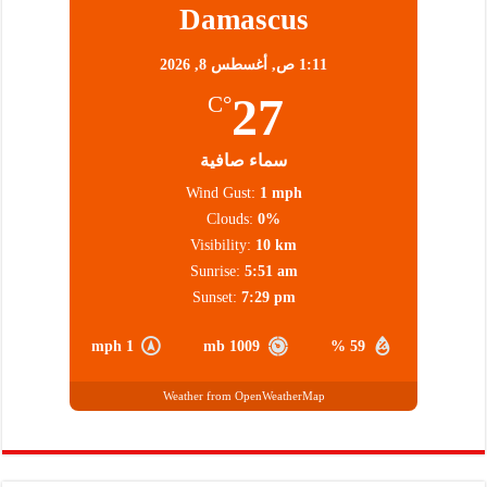
Damascus
1:11 ص,
أغسطس 8, 2026
27
°C
سماء صافية
Wind Gust:
1 mph
Clouds:
0%
Visibility:
10 km
Sunrise:
5:51 am
Sunset:
7:29 pm
1 mph
1009 mb
59 %
Weather from OpenWeatherMap