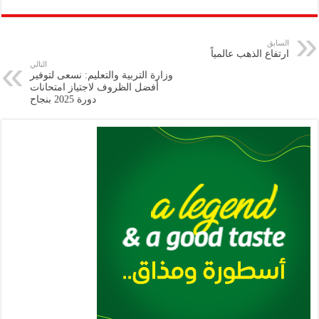
ar
ai
gr
at
nt
tt
eb
p
e
l
a
s
er
oo
y
السابق
ارتفاع الذهب عالمياً
m
A
k
Li
التالي
وزارة التربية والتعليم: نسعى لتوفير
p
n
أفضل الظروف لاجتياز امتحانات
دورة 2025 بنجاح
p
k