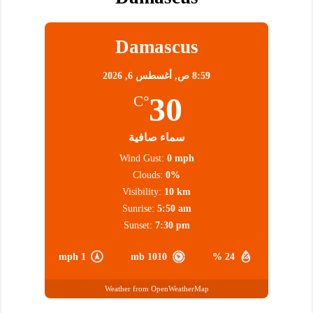
Damascus
8:59 ص,
أغسطس 6, 2026
30
°C
سماء صافية
Wind Gust:
0 mph
Clouds:
0%
Visibility:
10 km
Sunrise:
5:50 am
Sunset:
7:30 pm
1 mph
1010 mb
24 %
Weather from OpenWeatherMap