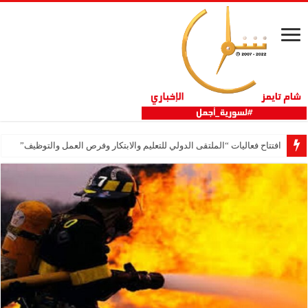
افتتاح فعاليات “الملتقى الدولي للتعليم والابتكار وفرص العمل والتوظيف”