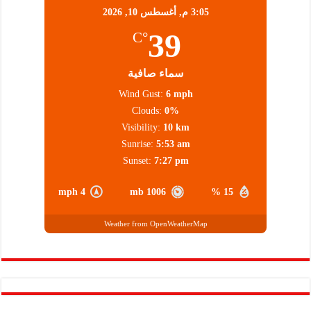
3:05 م,
أغسطس 10, 2026
39
°C
سماء صافية
Wind Gust:
6 mph
Clouds:
0%
Visibility:
10 km
Sunrise:
5:53 am
Sunset:
7:27 pm
4 mph
1006 mb
15 %
Weather from OpenWeatherMap