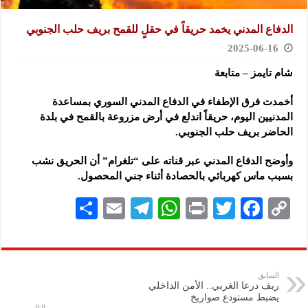
الدفاع المدني يخمد حريقاً في حقلٍ للقمح بريف حلب الجنوبي
2025-06-16
شام تايمز – متابعة
أخمدت فرق الإطفاء في الدفاع المدني السوري بمساعدة
المدنيين اليوم، حريقاً اندلع في أرض مزروعة بالقمح في
بلدة
الحاضر بريف حلب الجنوبي.
وأوضح الدفاع المدني عبر قناته على “تلغرام” أن الحريق نشب
بسبب ماس كهربائي بالحصادة أثناء جني المحصول.
S
E
Te
W
P
T
F
C
h
m
le
h
ri
wi
ac
o
ar
ai
gr
at
nt
tt
eb
p
e
l
a
s
er
oo
y
السابق
ريف درعا الغربي.. الأمن الداخلي
m
A
k
Li
يضبط مستودع صواريخ
التالي