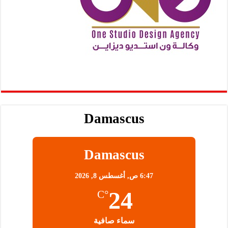
Damascus
Damascus
6:47 ص,
أغسطس 8, 2026
24
°C
سماء صافية