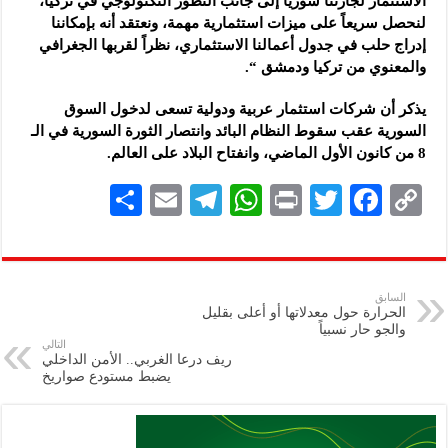
الاستثمار لجارتنا سوريا إلى جانب التطور التكنولوجي في تركيا،
لنحصل سريعاً على ميزات استثمارية مهمة، ونعتقد أنه بإمكاننا
إدراج حلب في جدول أعمالنا الاستثماري، نظراً لقربها الجغرافي
والمعنوي من تركيا ودمشق “.
يذكر أن شركات استثمار عربية ودولية تسعى لدخول السوق
السورية عقب سقوط النظام البائد وانتصار الثورة السورية في الـ
8 من كانون الأول الماضي، وانفتاح البلاد على العالم.
S
E
Te
W
P
T
F
C
h
m
le
h
ri
wi
ac
o
ar
ai
gr
at
nt
tt
eb
p
e
l
a
s
er
oo
y
السابق
الحرارة حول معدلاتها أو أعلى بقليل
m
A
k
Li
والجو حار نسبياً ‏
التالي
p
n
ريف درعا الغربي.. الأمن الداخلي
يضبط مستودع صواريخ
p
k