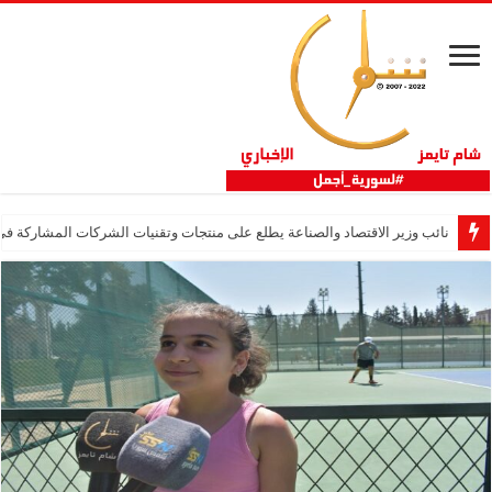
نائب وزير الاقتصاد والصناعة يطلع على منتجات وتقنيات الشركات المشاركة في “ثلاثية 