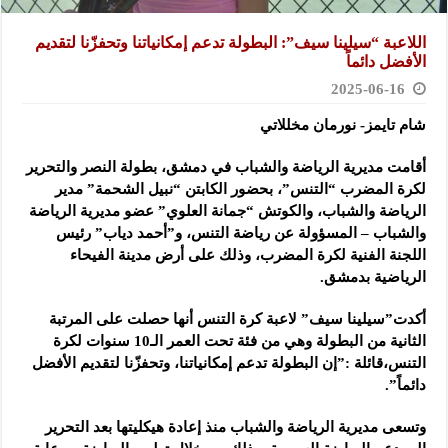
اللاعبة “سيلينا سيف”: البطولة تدعم إمكانياتنا وتحفزّنا لتقديم
الأفضل دائماً
2025-06-16
شام تايمز- نورمان مخللاتي
أقامت مديرية الرياضة والشباب في دمشق، بطولة النصر والتحرير
لكرة المضرب “التنس”، بحضور الكابتن “نبيل الشحمة” مدير
الرياضة والشباب، والكوتش “جمانة العلوي” عضو مديرية الرياضة
والشباب – المسؤولة عن رياضة التنس، و”أحمد دياب” رئيس
اللجنة الفنية لكرة المضرب، وذلك على أرض مدينة الفيحاء
الرياضية بدمشق.
أكدت”سيلينا سيف” لاعبة كرة التنس أنها حصلت على المرتبة
الثانية من البطولة وهي من فئة تحت العمر الـ10 سنوات لكرة
التنس،قائلة :”إن البطولة تدعم إمكانياتنا، وتحفزّنا لتقديم الأفضل
دائماً”.
وتسعى مديرية الرياضة والشباب منذ إعادة هيكليتها بعد التحرير