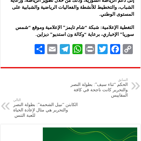
إلى دعم الرياضة السورية، وذلك من خلال تطوير الرياضة، ورعاية
الشباب، والتخطيط للأنشطة والفعاليات الرياضية والشبابية على
المستوى الوطني.
التغطية الإعلامية: شبكة “شام تايمز” الإعلامية وموقع “شمس
سوريا” الإخباري، برعاية “وكالة ون استديو” ديزاين.
S
E
Te
W
P
T
F
C
h
m
le
h
ri
wi
ac
o
ar
ai
gr
at
nt
tt
eb
p
e
l
a
s
er
oo
y
السابق
الحكم “ثناء سيف”: بطولة النصر
m
A
k
Li
والتحرير كانت ناجحة في كافة
المقاييس
p
n
التالي
الكابتن “نبيل الشحمة”: بطولة النصر
p
k
والتحرير هي مثال لإعادة الحياة
للعبة التنس