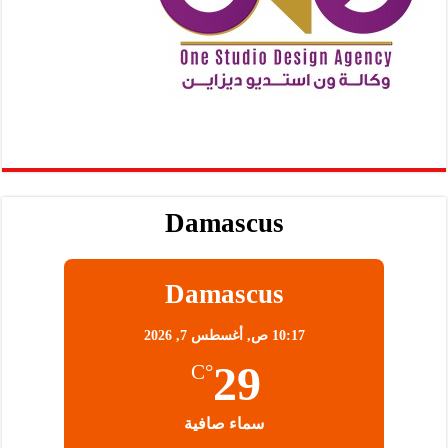
Damascus
Damascus
10:17 ص,
أغسطس 7, 2026
29
°C
سماء صافية