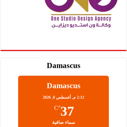
Damascus
Damascus
2:12 م,
أغسطس 8, 2026
37
°C
سماء صافية