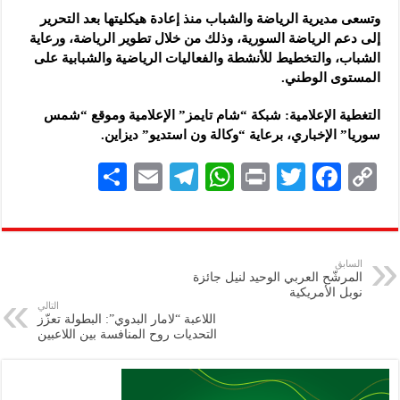
وتسعى مديرية الرياضة والشباب منذ إعادة هيكليتها بعد التحرير
إلى دعم الرياضة السورية، وذلك من خلال تطوير الرياضة، ورعاية
الشباب، والتخطيط للأنشطة والفعاليات الرياضية والشبابية على
المستوى الوطني.
التغطية الإعلامية: شبكة “شام تايمز” الإعلامية وموقع “شمس
سوريا” الإخباري، برعاية “وكالة ون استديو” ديزاين.
S
E
Te
W
P
T
F
C
h
m
le
h
ri
wi
ac
o
ar
ai
gr
at
nt
tt
eb
p
e
l
a
s
er
oo
y
السابق
المرشّح العربي الوحيد لنيل جائزة
m
A
k
Li
نوبل الأمريكية
التالي
p
n
اللاعبة “لامار البدوي”: البطولة تعزّز
التحديات روح المنافسة بين اللاعبين
p
k